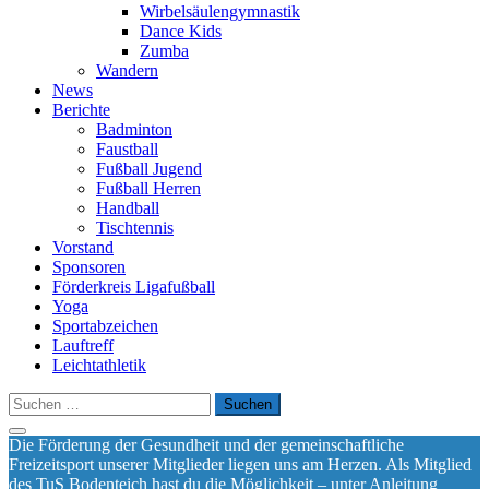
Wirbelsäulengymnastik
Dance Kids
Zumba
Wandern
News
Berichte
Badminton
Faustball
Fußball Jugend
Fußball Herren
Handball
Tischtennis
Vorstand
Sponsoren
Förderkreis Ligafußball
Yoga
Sportabzeichen
Lauftreff
Leichtathletik
Suchen
nach:
Die Förderung der Gesundheit und der gemeinschaftliche
Freizeitsport unserer Mitglieder liegen uns am Herzen. Als Mitglied
des TuS Bodenteich hast du die Möglichkeit – unter Anleitung