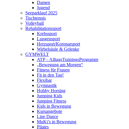
Damen
Jugend
Seeparklauf 2025
Tischtennis
Volleyball
Rehabilitationssport
Krebssport
Lungensport
Herzsport/Koronarsport
Wirbelsäule & Gelenke
GYMWELT
ATP – AlltagsTrainingsProgramm
„Bewegung am Morgen“
Fitness für Frauen
Fit in den Tag!
Flexibar
Gymnastik
Hobby Horsing
Jumping Kids
Jumping Fitness
Kids in Bewegung
Kursangebote
Line Dance
MuKi’s in Bewegung
Pilates