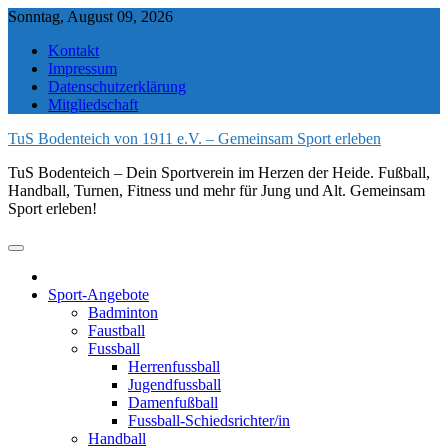
Skip
Sonntag, August 09, 2026
to
Kontakt
content
Impressum
Datenschutzerklärung
Mitgliedschaft
TuS Bodenteich von 1911 e.V. – Gemeinsam Sport erleben
TuS Bodenteich – Dein Sportverein im Herzen der Heide. Fußball,
Handball, Turnen, Fitness und mehr für Jung und Alt. Gemeinsam
Sport erleben!
Sport-Angebote
Badminton
Faustball
Fussball
Herrenfussball
Jugendfussball
Damenfußball
Fussball-Schiedsrichter/in
Handball