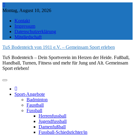
Skip
to
Montag, August 10, 2026
content
Kontakt
Impressum
Datenschutzerklärung
Mitgliedschaft
TuS Bodenteich von 1911 e.V. – Gemeinsam Sport erleben
TuS Bodenteich – Dein Sportverein im Herzen der Heide. Fußball,
Handball, Turnen, Fitness und mehr für Jung und Alt. Gemeinsam
Sport erleben!
Sport-Angebote
Badminton
Faustball
Fussball
Herrenfussball
Jugendfussball
Damenfußball
Fussball-Schiedsrichter/in