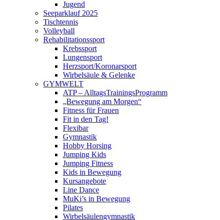
Jugend
Seeparklauf 2025
Tischtennis
Volleyball
Rehabilitationssport
Krebssport
Lungensport
Herzsport/Koronarsport
Wirbelsäule & Gelenke
GYMWELT
ATP – AlltagsTrainingsProgramm
„Bewegung am Morgen“
Fitness für Frauen
Fit in den Tag!
Flexibar
Gymnastik
Hobby Horsing
Jumping Kids
Jumping Fitness
Kids in Bewegung
Kursangebote
Line Dance
MuKi’s in Bewegung
Pilates
Wirbelsäulengymnastik