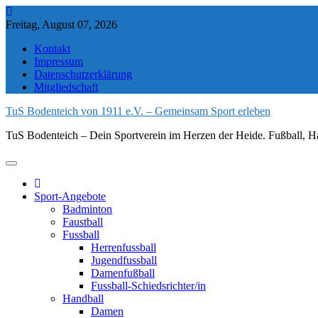
Skip
to
Freitag, August 07, 2026
content
Kontakt
Impressum
Datenschutzerklärung
Mitgliedschaft
TuS Bodenteich von 1911 e.V. – Gemeinsam Sport erleben
TuS Bodenteich – Dein Sportverein im Herzen der Heide. Fußball, Ha
Sport-Angebote
Badminton
Faustball
Fussball
Herrenfussball
Jugendfussball
Damenfußball
Fussball-Schiedsrichter/in
Handball
Damen