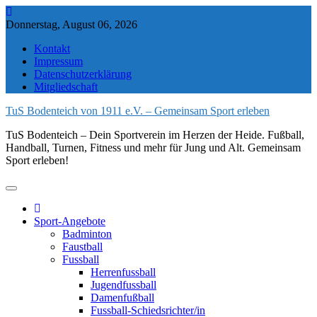
Skip
to
Donnerstag, August 06, 2026
content
Kontakt
Impressum
Datenschutzerklärung
Mitgliedschaft
TuS Bodenteich von 1911 e.V. – Gemeinsam Sport erleben
TuS Bodenteich – Dein Sportverein im Herzen der Heide. Fußball,
Handball, Turnen, Fitness und mehr für Jung und Alt. Gemeinsam
Sport erleben!
Sport-Angebote
Badminton
Faustball
Fussball
Herrenfussball
Jugendfussball
Damenfußball
Fussball-Schiedsrichter/in