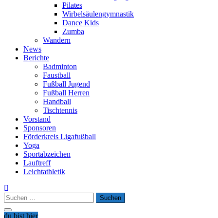
Pilates
Wirbelsäulengymnastik
Dance Kids
Zumba
Wandern
News
Berichte
Badminton
Faustball
Fußball Jugend
Fußball Herren
Handball
Tischtennis
Vorstand
Sponsoren
Förderkreis Ligafußball
Yoga
Sportabzeichen
Lauftreff
Leichtathletik
Suchen
nach:
du bist hier