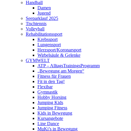
Handball
Damen
Jugend
Seeparklauf 2025
Tischtennis
Volleyball
Rehabilitationssport
Krebssport
Lungensport
Herzsport/Koronarsport
Wirbelsäule & Gelenke
GYMWELT
ATP – AlltagsTrainingsProgramm
„Bewegung am Morgen“
Fitness für Frauen
Fit in den Tag!
Flexibar
Gymnastik
Hobby Horsing
Jumping Kids
Jumping Fitness
Kids in Bewegung
Kursangebote
Line Dance
MuKi’s in Bewegung