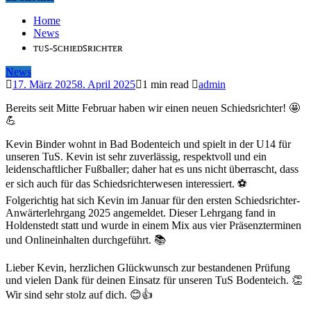
Home
News
ᴛᴜꜱ-ꜱᴄʜɪᴇᴅꜱʀɪᴄʜᴛᴇʀ
News
17. März 2025
8. April 2025
1 min read
admin
Bereits seit Mitte Februar haben wir einen neuen Schiedsrichter! 🤩
💪
Kevin Binder wohnt in Bad Bodenteich und spielt in der U14 für
unseren TuS. Kevin ist sehr zuverlässig, respektvoll und ein
leidenschaftlicher Fußballer; daher hat es uns nicht überrascht, dass
er sich auch für das Schiedsrichterwesen interessiert. ⚽️
Folgerichtig hat sich Kevin im Januar für den ersten Schiedsrichter-
Anwärterlehrgang 2025 angemeldet. Dieser Lehrgang fand in
Holdenstedt statt und wurde in einem Mix aus vier Präsenzterminen
und Onlineinhalten durchgeführt. 📚
Lieber Kevin, herzlichen Glückwunsch zur bestandenen Prüfung
und vielen Dank für deinen Einsatz für unseren TuS Bodenteich. 👏
Wir sind sehr stolz auf dich. 😊👍