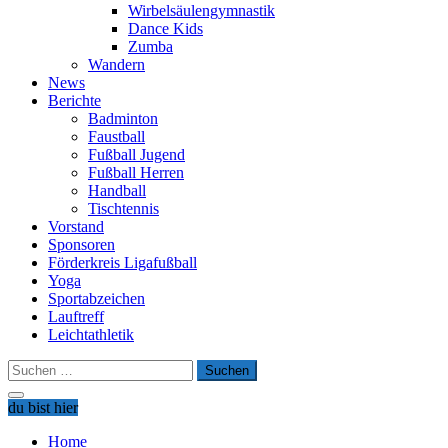
Wirbelsäulengymnastik
Dance Kids
Zumba
Wandern
News
Berichte
Badminton
Faustball
Fußball Jugend
Fußball Herren
Handball
Tischtennis
Vorstand
Sponsoren
Förderkreis Ligafußball
Yoga
Sportabzeichen
Lauftreff
Leichtathletik
Suchen
nach:
du bist hier
Home