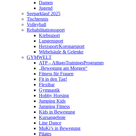
Damen
Jugend
Seeparklauf 2025
Tischtennis
Volleyball
Rehabilitationssport
Krebssport
Lungensport
Herzsport/Koronarsport
Wirbelsäule & Gelenke
GYMWELT
ATP – AlltagsTrainingsProgramm
„Bewegung am Morgen“
Fitness für Frauen
Fit in den Tag!
Flexibar
Gymnastik
Hobby Horsing
Jumping Kids
Jumping Fitness
Kids in Bewegung
Kursangebote
Line Dance
MuKi’s in Bewegung
Pilates