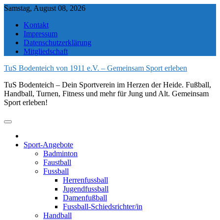
Skip
Samstag, August 08, 2026
to
Kontakt
content
Impressum
Datenschutzerklärung
Mitgliedschaft
TuS Bodenteich von 1911 e.V. – Gemeinsam Sport erleben
TuS Bodenteich – Dein Sportverein im Herzen der Heide. Fußball,
Handball, Turnen, Fitness und mehr für Jung und Alt. Gemeinsam
Sport erleben!
Sport-Angebote
Badminton
Faustball
Fussball
Herrenfussball
Jugendfussball
Damenfußball
Fussball-Schiedsrichter/in
Handball