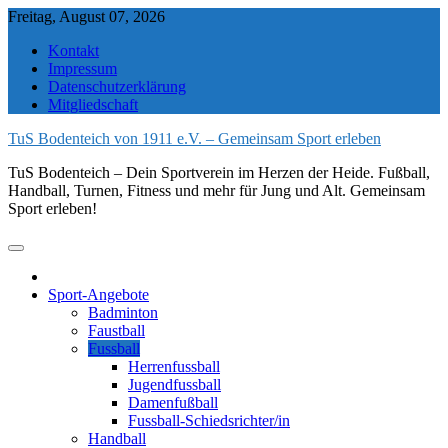
Skip
Freitag, August 07, 2026
to
Kontakt
content
Impressum
Datenschutzerklärung
Mitgliedschaft
TuS Bodenteich von 1911 e.V. – Gemeinsam Sport erleben
TuS Bodenteich – Dein Sportverein im Herzen der Heide. Fußball,
Handball, Turnen, Fitness und mehr für Jung und Alt. Gemeinsam
Sport erleben!
Sport-Angebote
Badminton
Faustball
Fussball
Herrenfussball
Jugendfussball
Damenfußball
Fussball-Schiedsrichter/in
Handball