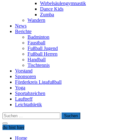
Wirbelsäulengymnastik
Dance Kids
Zumba
Wandern
News
Berichte
Badminton
Faustball
Fußball Jugend
Fußball Herren
Handball
Tischtennis
Vorstand
Sponsoren
Förderkreis Ligafußball
Yoga
Sportabzeichen
Lauftreff
Leichtathletik
Suchen
nach:
du bist hier
Home