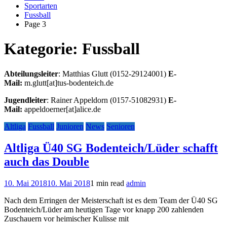
Sportarten
Fussball
Page 3
Kategorie:
Fussball
Abteilungsleiter
: Matthias Glutt (0152-29124001)
E-
Mail:
m.glutt[at]tus-bodenteich.de
Jugendleiter
: Rainer Appeldorn (0157-51082931)
E-
Mail:
appeldoerner[at]alice.de
Altliga
Fussball
Junioren
News
Senioren
Altliga Ü40 SG Bodenteich/Lüder schafft
auch das Double
10. Mai 2018
10. Mai 2018
1 min read
admin
Nach dem Erringen der Meisterschaft ist es dem Team der Ü40 SG
Bodenteich/Lüder am heutigen Tage vor knapp 200 zahlenden
Zuschauern vor heimischer Kulisse mit