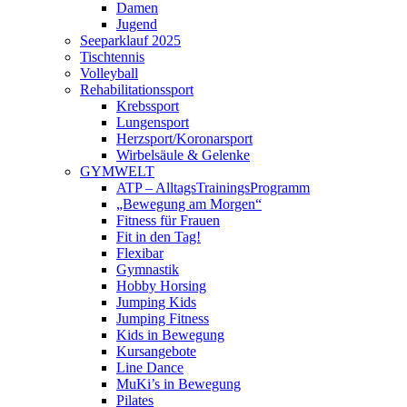
Damen
Jugend
Seeparklauf 2025
Tischtennis
Volleyball
Rehabilitationssport
Krebssport
Lungensport
Herzsport/Koronarsport
Wirbelsäule & Gelenke
GYMWELT
ATP – AlltagsTrainingsProgramm
„Bewegung am Morgen“
Fitness für Frauen
Fit in den Tag!
Flexibar
Gymnastik
Hobby Horsing
Jumping Kids
Jumping Fitness
Kids in Bewegung
Kursangebote
Line Dance
MuKi’s in Bewegung
Pilates