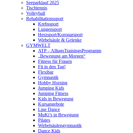
Seeparklauf 2025
Tischtennis
Volleyball
Rehabilitationssport
Krebssport
Lungensport
Herzsport/Koronarsport
Wirbelsäule & Gelenke
GYMWELT
ATP – AlltagsTrainingsProgramm
„Bewegung am Morgen“
Fitness für Frauen
Fit in den Tag!
Flexibar
Gymnastik
Hobby Horsing
Jumping Kids
Jumping Fitness
Kids in Bewegung
Kursangebote
Line Dance
MuKi’s in Bewegung
Pilates
Wirbelsäulengymnastik
Dance Kids