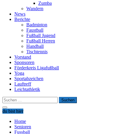
Zumba
Wandern
News
Berichte
Badminton
Faustball
Fußball Jugend
Fußball Herren
Handball
Tischtennis
Vorstand
Sponsoren
Förderkreis Ligafußball
Yoga
Sportabzeichen
Lauftreff
Leichtathletik
Suchen
nach:
du bist hier
Home
Senioren
Fussball