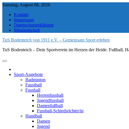
Skip
Samstag, August 08, 2026
to
Kontakt
content
Impressum
Datenschutzerklärung
Mitgliedschaft
TuS Bodenteich von 1911 e.V. – Gemeinsam Sport erleben
TuS Bodenteich – Dein Sportverein im Herzen der Heide. Fußball, Ha
Sport-Angebote
Badminton
Faustball
Fussball
Herrenfussball
Jugendfussball
Damenfußball
Fussball-Schiedsrichter/in
Handball
Damen
Jugend