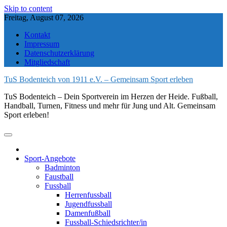
Skip to content
Freitag, August 07, 2026
Kontakt
Impressum
Datenschutzerklärung
Mitgliedschaft
TuS Bodenteich von 1911 e.V. – Gemeinsam Sport erleben
TuS Bodenteich – Dein Sportverein im Herzen der Heide. Fußball,
Handball, Turnen, Fitness und mehr für Jung und Alt. Gemeinsam
Sport erleben!
Sport-Angebote
Badminton
Faustball
Fussball
Herrenfussball
Jugendfussball
Damenfußball
Fussball-Schiedsrichter/in