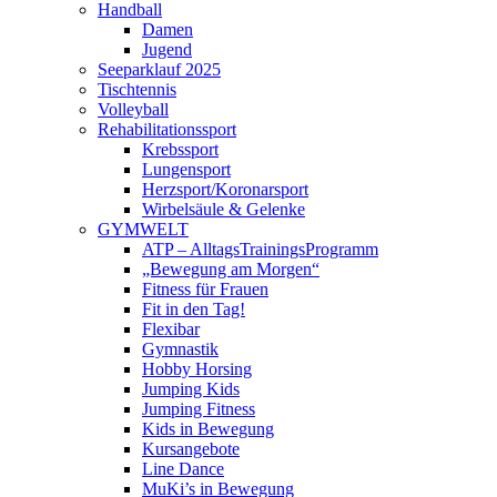
Handball
Damen
Jugend
Seeparklauf 2025
Tischtennis
Volleyball
Rehabilitationssport
Krebssport
Lungensport
Herzsport/Koronarsport
Wirbelsäule & Gelenke
GYMWELT
ATP – AlltagsTrainingsProgramm
„Bewegung am Morgen“
Fitness für Frauen
Fit in den Tag!
Flexibar
Gymnastik
Hobby Horsing
Jumping Kids
Jumping Fitness
Kids in Bewegung
Kursangebote
Line Dance
MuKi’s in Bewegung