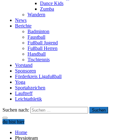
Dance Kids
Zumba
Wandern
News
Berichte
Badminton
Faustball
Fußball Jugend
Fußball Herren
Handball
Tischtennis
Vorstand
Sponsoren
Förderkreis Ligafußball
Yoga
Sportabzeichen
Lauftreff
Leichtathletik
Suchen nach:
du bist hier
Home
Physioteam