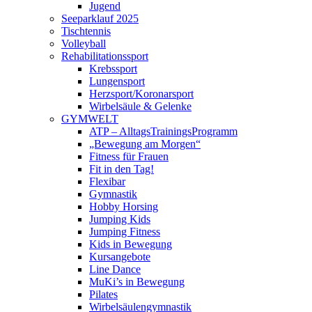
Jugend
Seeparklauf 2025
Tischtennis
Volleyball
Rehabilitationssport
Krebssport
Lungensport
Herzsport/Koronarsport
Wirbelsäule & Gelenke
GYMWELT
ATP – AlltagsTrainingsProgramm
„Bewegung am Morgen“
Fitness für Frauen
Fit in den Tag!
Flexibar
Gymnastik
Hobby Horsing
Jumping Kids
Jumping Fitness
Kids in Bewegung
Kursangebote
Line Dance
MuKi’s in Bewegung
Pilates
Wirbelsäulengymnastik