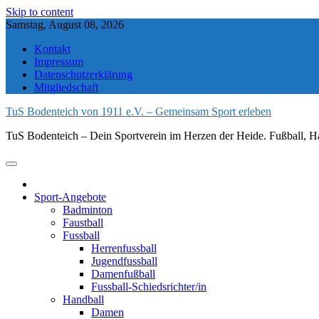
Skip to content
Samstag, August 08, 2026
Kontakt
Impressum
Datenschutzerklärung
Mitgliedschaft
TuS Bodenteich von 1911 e.V. – Gemeinsam Sport erleben
TuS Bodenteich – Dein Sportverein im Herzen der Heide. Fußball, Ha
Sport-Angebote
Badminton
Faustball
Fussball
Herrenfussball
Jugendfussball
Damenfußball
Fussball-Schiedsrichter/in
Handball
Damen