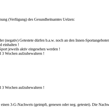
nung (Verfügung) des Gesundheitsamtes Uelzen:
r (negativ) Getestete dürfen b.a.w. noch an den Innen-Sportangebote
d einhalten !
ort jeweils aktiv eingesehen werden !
nd 3 Wochen aufzubewahren !
nd 3 Wochen aufzubewahren !
r einen 3-G-Nachweis (geimpft, genesen oder neg. getestet). Die Nac