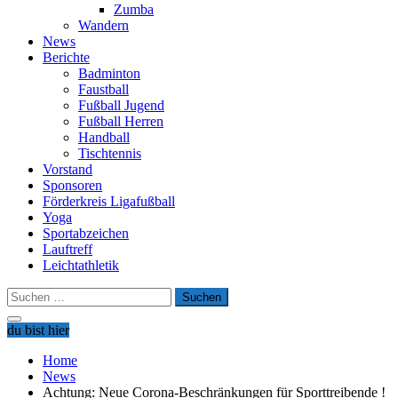
Zumba
Wandern
News
Berichte
Badminton
Faustball
Fußball Jugend
Fußball Herren
Handball
Tischtennis
Vorstand
Sponsoren
Förderkreis Ligafußball
Yoga
Sportabzeichen
Lauftreff
Leichtathletik
Suchen
nach:
du bist hier
Home
News
Achtung: Neue Corona-Beschränkungen für Sporttreibende !