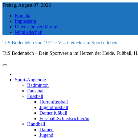
Skip
Freitag, August 07, 2026
to
Kontakt
content
Impressum
Datenschutzerklärung
Mitgliedschaft
TuS Bodenteich von 1911 e.V. – Gemeinsam Sport erleben
TuS Bodenteich – Dein Sportverein im Herzen der Heide. Fußball, Ha
Sport-Angebote
Badminton
Faustball
Fussball
Herrenfussball
Jugendfussball
Damenfußball
Fussball-Schiedsrichter/in
Handball
Damen
Jugend