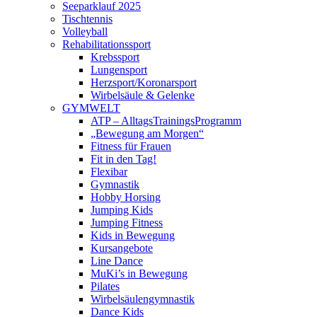
Seeparklauf 2025
Tischtennis
Volleyball
Rehabilitationssport
Krebssport
Lungensport
Herzsport/Koronarsport
Wirbelsäule & Gelenke
GYMWELT
ATP – AlltagsTrainingsProgramm
„Bewegung am Morgen“
Fitness für Frauen
Fit in den Tag!
Flexibar
Gymnastik
Hobby Horsing
Jumping Kids
Jumping Fitness
Kids in Bewegung
Kursangebote
Line Dance
MuKi’s in Bewegung
Pilates
Wirbelsäulengymnastik
Dance Kids