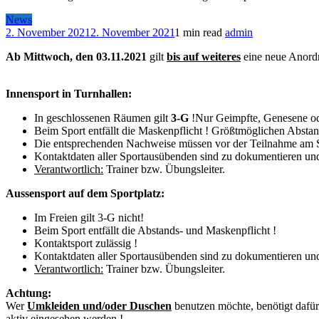
News
2. November 2021
2. November 2021
1 min read
admin
Ab Mittwoch, den 03.11.2021
gilt
bis auf weiteres
eine neue Anord
Innensport in Turnhallen:
In geschlossenen Räumen gilt
3-G
!Nur Geimpfte, Genesene ode
Beim Sport entfällt die Maskenpflicht ! Größtmöglichen Abstan
Die entsprechenden Nachweise müssen vor der Teilnahme am Sp
Kontaktdaten aller Sportausübenden sind zu dokumentieren u
Verantwortlich:
Trainer bzw. Übungsleiter.
Aussensport auf dem Sportplatz
:
Im Freien gilt 3-G nicht!
Beim Sport entfällt die Abstands- und Maskenpflicht !
Kontaktsport zulässig !
Kontaktdaten aller Sportausübenden sind zu dokumentieren u
Verantwortlich:
Trainer bzw. Übungsleiter.
Achtung:
Wer
Umkleiden und/oder Duschen
benutzen möchte, benötigt dafü
aktiv eingesehen werden !