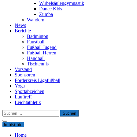
Wirbelsäulengymnastik
Dance Kids
Zumba
Wandern
News
Berichte
Badminton
Faustball
Fußball Jugend
Fußball Herren
Handball
Tischtennis
Vorstand
Sponsoren
Förderkreis Ligafußball
Yoga
Sportabzeichen
Lauftreff
Leichtathletik
Suchen
nach:
du bist hier
Home