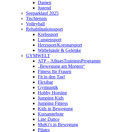
Damen
Jugend
Seeparklauf 2025
Tischtennis
Volleyball
Rehabilitationssport
Krebssport
Lungensport
Herzsport/Koronarsport
Wirbelsäule & Gelenke
GYMWELT
ATP – AlltagsTrainingsProgramm
„Bewegung am Morgen“
Fitness für Frauen
Fit in den Tag!
Flexibar
Gymnastik
Hobby Horsing
Jumping Kids
Jumping Fitness
Kids in Bewegung
Kursangebote
Line Dance
MuKi’s in Bewegung
Pilates