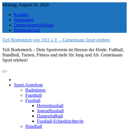
Skip
Montag, August 10, 2026
to
Kontakt
content
Impressum
Datenschutzerklärung
Mitgliedschaft
TuS Bodenteich von 1911 e.V. – Gemeinsam Sport erleben
TuS Bodenteich – Dein Sportverein im Herzen der Heide. Fußball,
Handball, Turnen, Fitness und mehr für Jung und Alt. Gemeinsam
Sport erleben!
Sport-Angebote
Badminton
Faustball
Fussball
Herrenfussball
Jugendfussball
Damenfußball
Fussball-Schiedsrichter/in
Handball