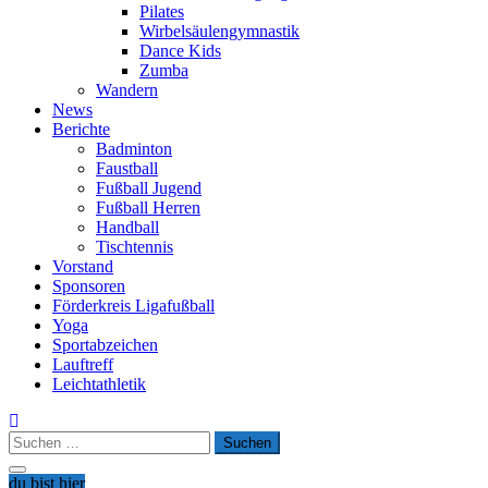
Pilates
Wirbelsäulengymnastik
Dance Kids
Zumba
Wandern
News
Berichte
Badminton
Faustball
Fußball Jugend
Fußball Herren
Handball
Tischtennis
Vorstand
Sponsoren
Förderkreis Ligafußball
Yoga
Sportabzeichen
Lauftreff
Leichtathletik
Suchen
nach:
du bist hier