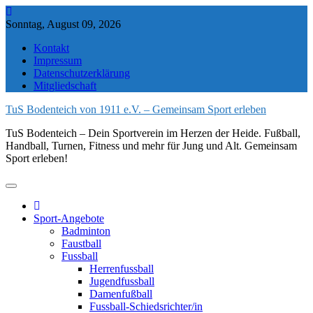
Skip
to
Sonntag, August 09, 2026
content
Kontakt
Impressum
Datenschutzerklärung
Mitgliedschaft
TuS Bodenteich von 1911 e.V. – Gemeinsam Sport erleben
TuS Bodenteich – Dein Sportverein im Herzen der Heide. Fußball,
Handball, Turnen, Fitness und mehr für Jung und Alt. Gemeinsam
Sport erleben!
Sport-Angebote
Badminton
Faustball
Fussball
Herrenfussball
Jugendfussball
Damenfußball
Fussball-Schiedsrichter/in