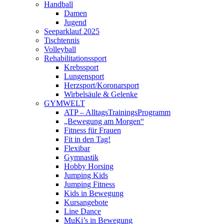
Handball
Damen
Jugend
Seeparklauf 2025
Tischtennis
Volleyball
Rehabilitationssport
Krebssport
Lungensport
Herzsport/Koronarsport
Wirbelsäule & Gelenke
GYMWELT
ATP – AlltagsTrainingsProgramm
„Bewegung am Morgen“
Fitness für Frauen
Fit in den Tag!
Flexibar
Gymnastik
Hobby Horsing
Jumping Kids
Jumping Fitness
Kids in Bewegung
Kursangebote
Line Dance
MuKi’s in Bewegung