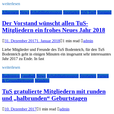
weiterlesen
Allgemein
News
Rehabilitationssport
Sportarten
TuS Treff
Vorstand
Der Vorstand wünscht allen TuS-
Mitgliedern ein frohes Neues Jahr 2018
31. Dezember 2017
1. Januar 2018
1 min read
admin
Liebe Mitglieder und Freunde des TuS Bodenteich, für den TuS
Bodenteich geht in einigen Minuten ein insgesamt sehr interessantes
Jahr 2017 zu Ende. In fast
weiterlesen
Badminton
Faustball
News
Rehabilitationssport
Sportarten
Turnen
& Gesundheitssport
Wandern
TuS gratulierte Mitgliedern mit runden
und „halbrunden“ Geburtstagen
10. Dezember 2017
1 min read
admin