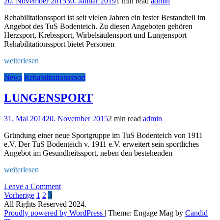
20. November 2015
30. Januar 2019
1 min read
admin
Rehabilitationssport ist seit vielen Jahren ein fester Bestandteil im
Angebot des TuS Bodenteich. Zu diesen Angeboten gehören
Herzsport, Krebssport, Wirbelsäulensport und Lungensport
Rehabilitationssport bietet Personen
weiterlesen
News
Rehabilitationssport
LUNGENSPORT
31. Mai 2014
20. November 2015
2 min read
admin
Gründung einer neue Sportgruppe im TuS Bodenteich von 1911
e.V. Der TuS Bodenteich v. 1911 e.V. erweitert sein sportliches
Angebot im Gesundheitssport, neben den bestehenden
weiterlesen
on
Leave a Comment
Seitennummerierung
LUNGENSPORT
Vorherige
1
2
3
All Rights Reserved 2024.
der
Proudly powered by WordPress
|
Theme: Engage Mag by
Candid