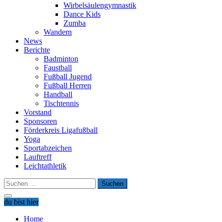
Wirbelsäulengymnastik
Dance Kids
Zumba
Wandern
News
Berichte
Badminton
Faustball
Fußball Jugend
Fußball Herren
Handball
Tischtennis
Vorstand
Sponsoren
Förderkreis Ligafußball
Yoga
Sportabzeichen
Lauftreff
Leichtathletik
Suchen
nach:
du bist hier
Home