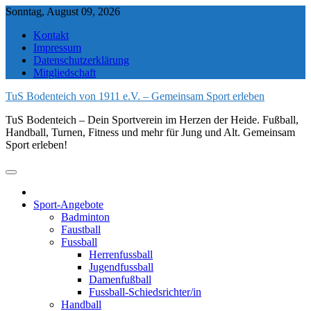
Skip
Sonntag, August 09, 2026
to
Kontakt
content
Impressum
Datenschutzerklärung
Mitgliedschaft
TuS Bodenteich von 1911 e.V. – Gemeinsam Sport erleben
TuS Bodenteich – Dein Sportverein im Herzen der Heide. Fußball,
Handball, Turnen, Fitness und mehr für Jung und Alt. Gemeinsam
Sport erleben!
Sport-Angebote
Badminton
Faustball
Fussball
Herrenfussball
Jugendfussball
Damenfußball
Fussball-Schiedsrichter/in
Handball