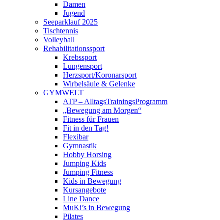
Damen
Jugend
Seeparklauf 2025
Tischtennis
Volleyball
Rehabilitationssport
Krebssport
Lungensport
Herzsport/Koronarsport
Wirbelsäule & Gelenke
GYMWELT
ATP – AlltagsTrainingsProgramm
„Bewegung am Morgen“
Fitness für Frauen
Fit in den Tag!
Flexibar
Gymnastik
Hobby Horsing
Jumping Kids
Jumping Fitness
Kids in Bewegung
Kursangebote
Line Dance
MuKi’s in Bewegung
Pilates