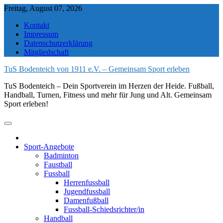
Skip
Freitag, August 07, 2026
to
Kontakt
content
Impressum
Datenschutzerklärung
Mitgliedschaft
TuS Bodenteich von 1911 e.V. – Gemeinsam Sport erleben
TuS Bodenteich – Dein Sportverein im Herzen der Heide. Fußball,
Handball, Turnen, Fitness und mehr für Jung und Alt. Gemeinsam
Sport erleben!
Sport-Angebote
Badminton
Faustball
Fussball
Herrenfussball
Jugendfussball
Damenfußball
Fussball-Schiedsrichter/in
Handball