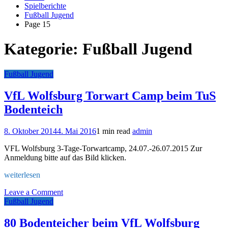
Spielberichte
Fußball Jugend
Page 15
Kategorie:
Fußball Jugend
Fußball Jugend
VfL Wolfsburg Torwart Camp beim TuS
Bodenteich
8. Oktober 2014
4. Mai 2016
1 min read
admin
VFL Wolfsburg 3-Tage-Torwartcamp, 24.07.-26.07.2015 Zur
Anmeldung bitte auf das Bild klicken.
weiterlesen
on
Leave a Comment
VfL
Fußball Jugend
Wolfsburg
Torwart
80 Bodenteicher beim VfL Wolfsburg