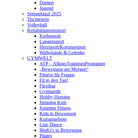
Damen
Jugend
Seeparklauf 2025
Tischtennis
Volleyball
Rehabilitationssport
Krebssport
Lungensport
Herzsport/Koronarsport
Wirbelsäule & Gelenke
GYMWELT
ATP – AlltagsTrainingsProgramm
„Bewegung am Morgen“
Fitness für Frauen
Fit in den Tag!
Flexibar
Gymnastik
Hobby Horsing
Jumping Kids
Jumping Fitness
Kids in Bewegung
Kursangebote
Line Dance
MuKi’s in Bewegung
Pilates