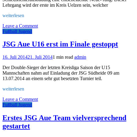
Lehrgang wird der erste im Kreis Uelzen sein, welcher
weiterlesen
on
Leave a Comment
Schiedsrichter-
Fußball Jugend
Anwärterlehrgangs
am
JSG Aue U16 erst im Finale gestoppt
13.
September
16. Juli 2014
21. Juli 2014
1 min read
admin
2014
Der Double-Sieger der letzten Kreisliga Saison der U15
Mannschaften nahm auf Einladung der JSG Südheide 09 am
13.07.2014 an einem sehr gut besetzten Turnier teil.
weiterlesen
on
Leave a Comment
JSG
Fußball Jugend
Aue
U16
Erstes JSG Aue Team vielversprechend
erst
gestartet
im
Finale