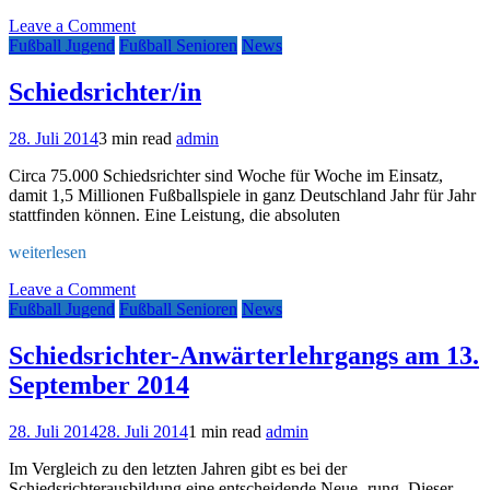
on
Leave a Comment
Knappen-
Fußball Jugend
Fußball Senioren
News
Fußballschule
–
Schiedsrichter/in
noch
Plätze
28. Juli 2014
3 min read
admin
frei
Circa 75.000 Schiedsrichter sind Woche für Woche im Einsatz,
damit 1,5 Millionen Fußballspiele in ganz Deutschland Jahr für Jahr
stattfinden können. Eine Leistung, die absoluten
weiterlesen
on
Leave a Comment
Schiedsrichter/in
Fußball Jugend
Fußball Senioren
News
Schiedsrichter-Anwärterlehrgangs am 13.
September 2014
28. Juli 2014
28. Juli 2014
1 min read
admin
Im Vergleich zu den letzten Jahren gibt es bei der
Schiedsrichterausbildung eine entscheidende Neue- rung. Dieser