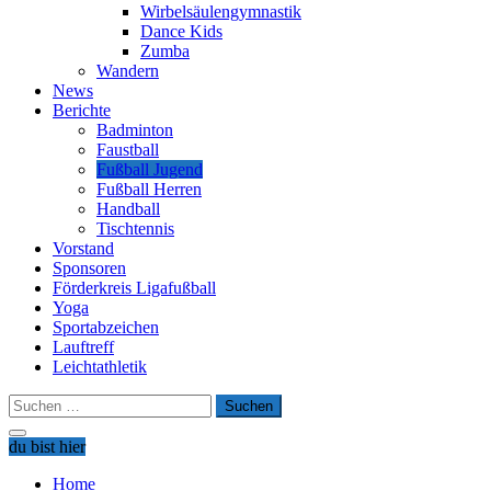
Wirbelsäulengymnastik
Dance Kids
Zumba
Wandern
News
Berichte
Badminton
Faustball
Fußball Jugend
Fußball Herren
Handball
Tischtennis
Vorstand
Sponsoren
Förderkreis Ligafußball
Yoga
Sportabzeichen
Lauftreff
Leichtathletik
Suchen
nach:
du bist hier
Home