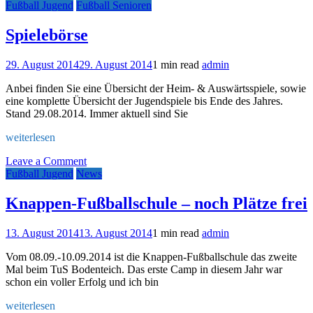
Trainings
Fußball Jugend
Fußball Senioren
in
blau-
Spielebörse
weiß
–
29. August 2014
29. August 2014
1 min read
admin
Knappenschmiede
beim
Anbei finden Sie eine Übersicht der Heim- & Auswärtsspiele, sowie
TuS
eine komplette Übersicht der Jugendspiele bis Ende des Jahres.
Bodenteich
Stand 29.08.2014. Immer aktuell sind Sie
weiterlesen
on
Leave a Comment
Spielebörse
Fußball Jugend
News
Knappen-Fußballschule – noch Plätze frei
13. August 2014
13. August 2014
1 min read
admin
Vom 08.09.-10.09.2014 ist die Knappen-Fußballschule das zweite
Mal beim TuS Bodenteich. Das erste Camp in diesem Jahr war
schon ein voller Erfolg und ich bin
weiterlesen