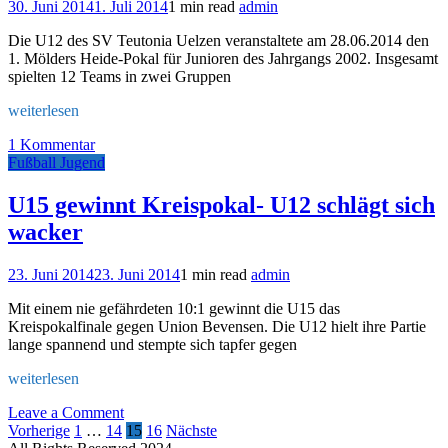
gestoppt
30. Juni 2014
1. Juli 2014
1 min read
admin
Die U12 des SV Teutonia Uelzen veranstaltete am 28.06.2014 den
1. Mölders Heide-Pokal für Junioren des Jahrgangs 2002. Insgesamt
spielten 12 Teams in zwei Gruppen
weiterlesen
zu
1 Kommentar
Erstes
Fußball Jugend
JSG
Aue
U15 gewinnt Kreispokal- U12 schlägt sich
Team
wacker
vielversprechend
gestartet
23. Juni 2014
23. Juni 2014
1 min read
admin
Mit einem nie gefährdeten 10:1 gewinnt die U15 das
Kreispokalfinale gegen Union Bevensen. Die U12 hielt ihre Partie
lange spannend und stempte sich tapfer gegen
weiterlesen
on
Leave a Comment
Seitennummerierung
U15
Vorherige
1
…
14
15
16
Nächste
gewinnt