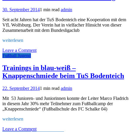
Camp
beim
30. September 2014
1 min read
admin
TuS
Bodenteich
Seit acht Jahren hat der TuS Bodenteich eine Kooperation mit dem
VfL Wolfsburg. Der Verein hat in vielfacher Hinsicht von dieser
Zusammenarbeit mit dem Bundesligaclub
weiterlesen
on
Leave a Comment
80
Fußball Jugend
Bodenteicher
beim
Trainings in blau-weiß –
VfL
Knappenschmiede beim TuS Bodenteich
Wolfsburg
22. September 2014
1 min read
admin
Mit 53 Junioren- und Juniorinnen konnte der Leiter Marco Fladrich
in diesem Jahr 30% mehr Teilnehmer zum Fußballcamp der
„Knappenschmiede“ (Fußballschule des FC Schalke 04)
weiterlesen
on
Leave a Comment