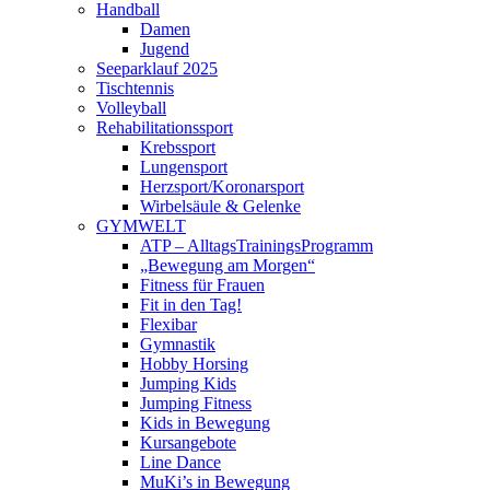
Handball
Damen
Jugend
Seeparklauf 2025
Tischtennis
Volleyball
Rehabilitationssport
Krebssport
Lungensport
Herzsport/Koronarsport
Wirbelsäule & Gelenke
GYMWELT
ATP – AlltagsTrainingsProgramm
„Bewegung am Morgen“
Fitness für Frauen
Fit in den Tag!
Flexibar
Gymnastik
Hobby Horsing
Jumping Kids
Jumping Fitness
Kids in Bewegung
Kursangebote
Line Dance
MuKi’s in Bewegung