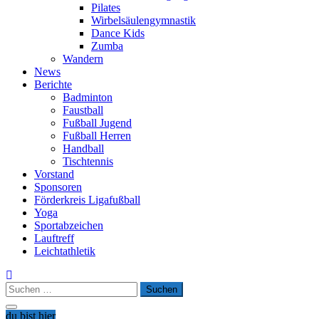
Pilates
Wirbelsäulengymnastik
Dance Kids
Zumba
Wandern
News
Berichte
Badminton
Faustball
Fußball Jugend
Fußball Herren
Handball
Tischtennis
Vorstand
Sponsoren
Förderkreis Ligafußball
Yoga
Sportabzeichen
Lauftreff
Leichtathletik
Suchen
nach:
du bist hier