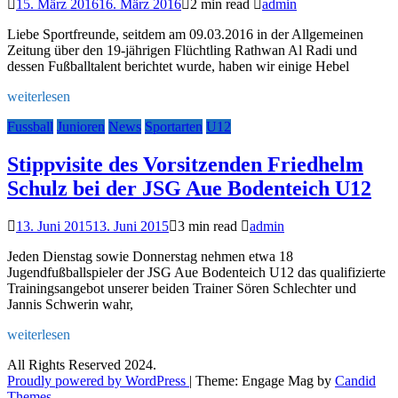
15. März 2016
16. März 2016
2 min read
admin
Liebe Sportfreunde, seitdem am 09.03.2016 in der Allgemeinen
Zeitung über den 19-jährigen Flüchtling Rathwan Al Radi und
dessen Fußballtalent berichtet wurde, haben wir einige Hebel
weiterlesen
Fussball
Junioren
News
Sportarten
U12
Stippvisite des Vorsitzenden Friedhelm
Schulz bei der JSG Aue Bodenteich U12
13. Juni 2015
13. Juni 2015
3 min read
admin
Jeden Dienstag sowie Donnerstag nehmen etwa 18
Jugendfußballspieler der JSG Aue Bodenteich U12 das qualifizierte
Trainingsangebot unserer beiden Trainer Sören Schlechter und
Jannis Schwerin wahr,
weiterlesen
All Rights Reserved 2024.
Proudly powered by WordPress
|
Theme: Engage Mag by
Candid
Themes
.