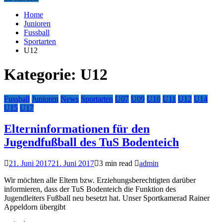
Home
Junioren
Fussball
Sportarten
U12
Kategorie:
U12
Fussball
Junioren
News
Sportarten
U07
U09
U10
U11
U12
U14
U15
U17
Elterninformationen für den
Jugendfußball des TuS Bodenteich
21. Juni 2017
21. Juni 2017
3 min read
admin
Wir möchten alle Eltern bzw. Erziehungsberechtigten darüber
informieren, dass der TuS Bodenteich die Funktion des
Jugendleiters Fußball neu besetzt hat. Unser Sportkamerad Rainer
Appeldorn übergibt