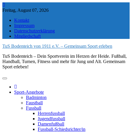
Skip
to
Freitag, August 07, 2026
content
Kontakt
Impressum
Datenschutzerklärung
Mitgliedschaft
TuS Bodenteich von 1911 e.V. – Gemeinsam Sport erleben
TuS Bodenteich – Dein Sportverein im Herzen der Heide. Fußball,
Handball, Turnen, Fitness und mehr für Jung und Alt. Gemeinsam
Sport erleben!
Sport-Angebote
Badminton
Faustball
Fussball
Herrenfussball
Jugendfussball
Damenfußball
Fussball-Schiedsrichter/in