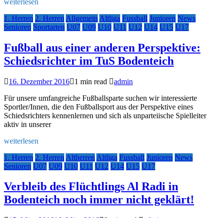
weiterlesen
1. Herren
2. Herren
Allgemein
Altliga
Fussball
Junioren
News
Senioren
Sportarten
U07
U09
U10
U11
U12
U14
U15
U17
Fußball aus einer anderen Perspektive:
Schiedsrichter im TuS Bodenteich
16. Dezember 2016
1 min read
admin
Für unsere umfangreiche Fußballsparte suchen wir interessierte
Sportler/Innen, die den Fußballsport aus der Perspektive eines
Schiedsrichters kennenlernen und sich als unparteiische Spielleiter
aktiv in unserer
weiterlesen
1. Herren
2. Herren
Altherren
Altliga
Fussball
Junioren
News
Senioren
U07
U09
U10
U11
U12
U14
U15
U17
Verbleib des Flüchtlings Al Radi in
Bodenteich noch immer nicht geklärt!