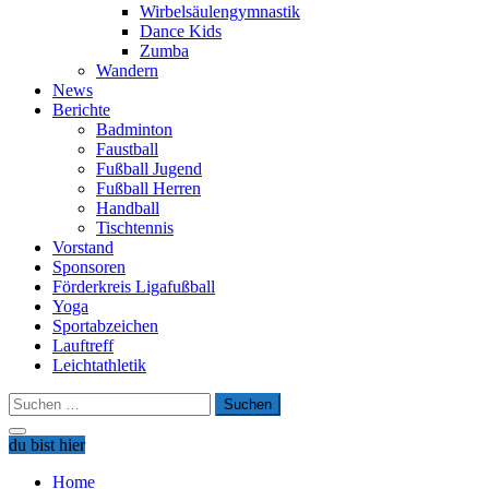
Wirbelsäulengymnastik
Dance Kids
Zumba
Wandern
News
Berichte
Badminton
Faustball
Fußball Jugend
Fußball Herren
Handball
Tischtennis
Vorstand
Sponsoren
Förderkreis Ligafußball
Yoga
Sportabzeichen
Lauftreff
Leichtathletik
Suchen
nach:
du bist hier
Home