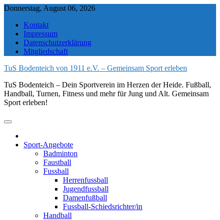
Skip
Donnerstag, August 06, 2026
to
Kontakt
content
Impressum
Datenschutzerklärung
Mitgliedschaft
TuS Bodenteich von 1911 e.V. – Gemeinsam Sport erleben
TuS Bodenteich – Dein Sportverein im Herzen der Heide. Fußball,
Handball, Turnen, Fitness und mehr für Jung und Alt. Gemeinsam
Sport erleben!
Sport-Angebote
Badminton
Faustball
Fussball
Herrenfussball
Jugendfussball
Damenfußball
Fussball-Schiedsrichter/in
Handball