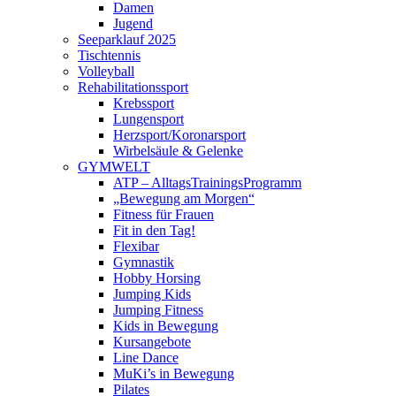
Damen
Jugend
Seeparklauf 2025
Tischtennis
Volleyball
Rehabilitationssport
Krebssport
Lungensport
Herzsport/Koronarsport
Wirbelsäule & Gelenke
GYMWELT
ATP – AlltagsTrainingsProgramm
„Bewegung am Morgen“
Fitness für Frauen
Fit in den Tag!
Flexibar
Gymnastik
Hobby Horsing
Jumping Kids
Jumping Fitness
Kids in Bewegung
Kursangebote
Line Dance
MuKi’s in Bewegung
Pilates