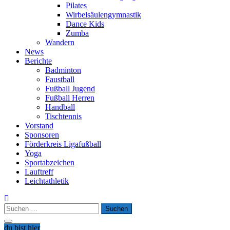
Pilates
Wirbelsäulengymnastik
Dance Kids
Zumba
Wandern
News
Berichte
Badminton
Faustball
Fußball Jugend
Fußball Herren
Handball
Tischtennis
Vorstand
Sponsoren
Förderkreis Ligafußball
Yoga
Sportabzeichen
Lauftreff
Leichtathletik
Suchen
nach:
du bist hier