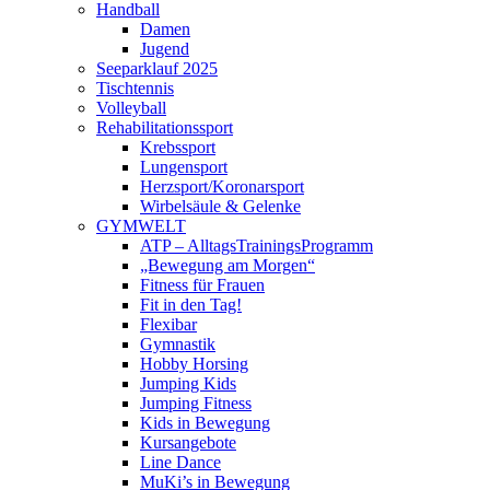
Handball
Damen
Jugend
Seeparklauf 2025
Tischtennis
Volleyball
Rehabilitationssport
Krebssport
Lungensport
Herzsport/Koronarsport
Wirbelsäule & Gelenke
GYMWELT
ATP – AlltagsTrainingsProgramm
„Bewegung am Morgen“
Fitness für Frauen
Fit in den Tag!
Flexibar
Gymnastik
Hobby Horsing
Jumping Kids
Jumping Fitness
Kids in Bewegung
Kursangebote
Line Dance
MuKi’s in Bewegung