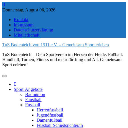
Skip
to
Donnerstag, August 06, 2026
content
Kontakt
Impressum
Datenschutzerklärung
Mitgliedschaft
TuS Bodenteich von 1911 e.V. – Gemeinsam Sport erleben
TuS Bodenteich – Dein Sportverein im Herzen der Heide. Fußball,
Handball, Turnen, Fitness und mehr für Jung und Alt. Gemeinsam
Sport erleben!
Sport-Angebote
Badminton
Faustball
Fussball
Herrenfussball
Jugendfussball
Damenfußball
Fussball-Schiedsrichter/in