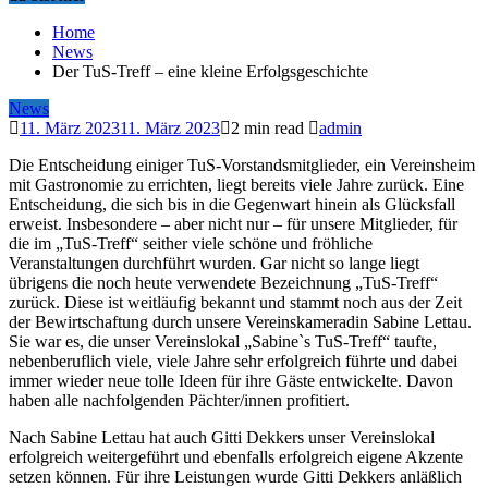
Home
News
Der TuS-Treff – eine kleine Erfolgsgeschichte
News
11. März 2023
11. März 2023
2 min read
admin
Die Entscheidung einiger TuS-Vorstandsmitglieder, ein Vereinsheim
mit Gastronomie zu errichten, liegt bereits viele Jahre zurück. Eine
Entscheidung, die sich bis in die Gegenwart hinein als Glücksfall
erweist. Insbesondere – aber nicht nur – für unsere Mitglieder, für
die im „TuS-Treff“ seither viele schöne und fröhliche
Veranstaltungen durchführt wurden. Gar nicht so lange liegt
übrigens die noch heute verwendete Bezeichnung „TuS-Treff“
zurück. Diese ist weitläufig bekannt und stammt noch aus der Zeit
der Bewirtschaftung durch unsere Vereinskameradin Sabine Lettau.
Sie war es, die unser Vereinslokal „Sabine`s TuS-Treff“ taufte,
nebenberuflich viele, viele Jahre sehr erfolgreich führte und dabei
immer wieder neue tolle Ideen für ihre Gäste entwickelte. Davon
haben alle nachfolgenden Pächter/innen profitiert.
Nach Sabine Lettau hat auch Gitti Dekkers unser Vereinslokal
erfolgreich weitergeführt und ebenfalls erfolgreich eigene Akzente
setzen können. Für ihre Leistungen wurde Gitti Dekkers anläßlich