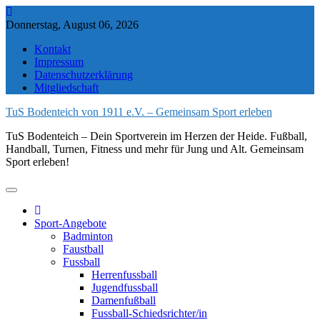
Skip
to
Donnerstag, August 06, 2026
content
Kontakt
Impressum
Datenschutzerklärung
Mitgliedschaft
TuS Bodenteich von 1911 e.V. – Gemeinsam Sport erleben
TuS Bodenteich – Dein Sportverein im Herzen der Heide. Fußball,
Handball, Turnen, Fitness und mehr für Jung und Alt. Gemeinsam
Sport erleben!
Sport-Angebote
Badminton
Faustball
Fussball
Herrenfussball
Jugendfussball
Damenfußball
Fussball-Schiedsrichter/in