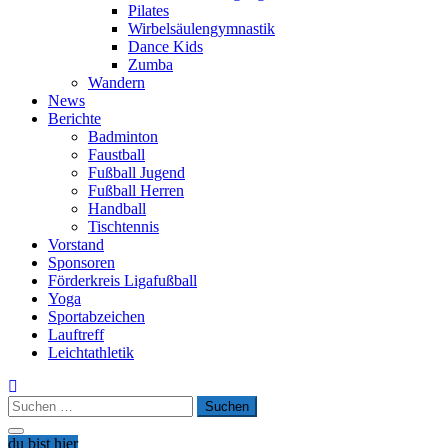
Pilates
Wirbelsäulengymnastik
Dance Kids
Zumba
Wandern
News
Berichte
Badminton
Faustball
Fußball Jugend
Fußball Herren
Handball
Tischtennis
Vorstand
Sponsoren
Förderkreis Ligafußball
Yoga
Sportabzeichen
Lauftreff
Leichtathletik
Suchen
nach:
du bist hier