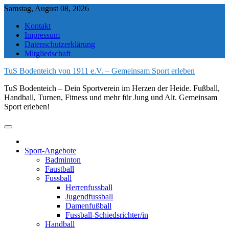
Skip
Samstag, August 08, 2026
to
Kontakt
content
Impressum
Datenschutzerklärung
Mitgliedschaft
TuS Bodenteich von 1911 e.V. – Gemeinsam Sport erleben
TuS Bodenteich – Dein Sportverein im Herzen der Heide. Fußball,
Handball, Turnen, Fitness und mehr für Jung und Alt. Gemeinsam
Sport erleben!
Sport-Angebote
Badminton
Faustball
Fussball
Herrenfussball
Jugendfussball
Damenfußball
Fussball-Schiedsrichter/in
Handball