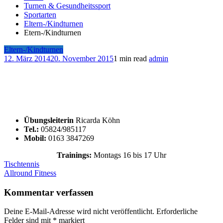
Turnen & Gesundheitssport
Sportarten
Eltern-/Kindturnen
Etern-/Kindturnen
Eltern-/Kindturnen
12. März 2014
20. November 2015
1 min read
admin
Übungsleiterin
Ricarda Köhn
Tel.:
05824/985117
Mobil:
0163 3847269
Trainings:
Montags 16 bis 17 Uhr
Beitragsnavigation
Tischtennis
Allround Fitness
Kommentar verfassen
Deine E-Mail-Adresse wird nicht veröffentlicht.
Erforderliche
Felder sind mit
*
markiert