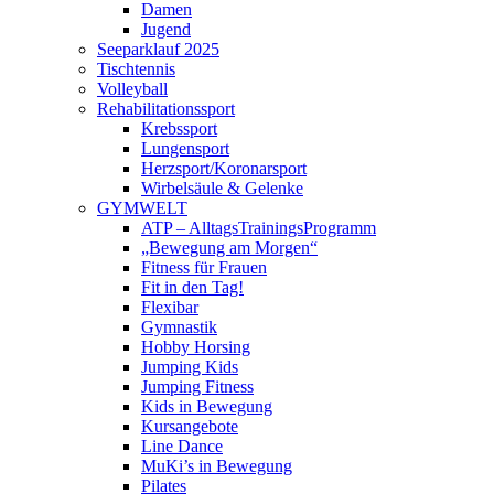
Damen
Jugend
Seeparklauf 2025
Tischtennis
Volleyball
Rehabilitationssport
Krebssport
Lungensport
Herzsport/Koronarsport
Wirbelsäule & Gelenke
GYMWELT
ATP – AlltagsTrainingsProgramm
„Bewegung am Morgen“
Fitness für Frauen
Fit in den Tag!
Flexibar
Gymnastik
Hobby Horsing
Jumping Kids
Jumping Fitness
Kids in Bewegung
Kursangebote
Line Dance
MuKi’s in Bewegung
Pilates