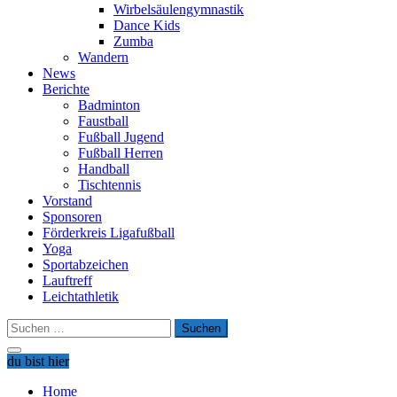
Wirbelsäulengymnastik
Dance Kids
Zumba
Wandern
News
Berichte
Badminton
Faustball
Fußball Jugend
Fußball Herren
Handball
Tischtennis
Vorstand
Sponsoren
Förderkreis Ligafußball
Yoga
Sportabzeichen
Lauftreff
Leichtathletik
Suchen
nach:
du bist hier
Home