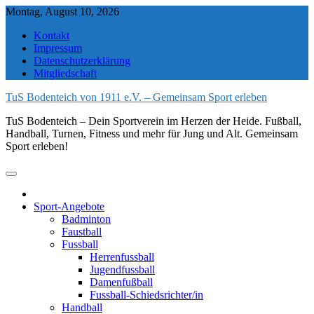
Skip
Montag, August 10, 2026
to
Kontakt
content
Impressum
Datenschutzerklärung
Mitgliedschaft
TuS Bodenteich von 1911 e.V. – Gemeinsam Sport erleben
TuS Bodenteich – Dein Sportverein im Herzen der Heide. Fußball,
Handball, Turnen, Fitness und mehr für Jung und Alt. Gemeinsam
Sport erleben!
Sport-Angebote
Badminton
Faustball
Fussball
Herrenfussball
Jugendfussball
Damenfußball
Fussball-Schiedsrichter/in
Handball