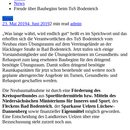
News
Freude über Baubeginn beim TuS Bodenteich
News
23. Mai 2019
4. Juni 2019
2 min read
admin
„Was lange währt, wird endlich gut“ heißt es im Sprichwort und das
erhoffen sich die Verantwortlichen des TuS Bodenteich vom
Neubau eines Übungsraums auf dem Vereinsgelände an der
Häcklinger Straße in Bad Bodenteich. Jetzt trafen sich einige
Vorstandsmitglieder und die Übungsleiterinnen im Gesundheits- und
Rehasport zum lang ersehnten Baubeginn für den dringend
benötigte Übungsraum. Damit sollen dringend benötigte
Raumkapazitäten für jetzt schon bestehende und weitere noch
geplante altersgerechte Angebote im Turnen, Gesundheits- und
Rehasport geschaffen werden.
Die Neubaumaßnahme ist durch eine
Förderung des
Kreissportbundes
aus
Sportfördermitteln bzw. Mitteln des
Niedersächsischen Ministeriums für Inneres und Sport
, des
Fleckens Bad Bodenteich
, der
Sparkasse Uelzen Lüchow-
Dannenberg
sowie finanzieller
Eigenmittel
möglich geworden.
Eine Entscheidung des Landkreises Uelzen über eine
Bezuschussung steht zurzeit noch aus.