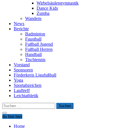
Wirbelsäulengymnastik
Dance Kids
Zumba
Wandern
News
Berichte
Badminton
Faustball
Fußball Jugend
Fußball Herren
Handball
Tischtennis
Vorstand
Sponsoren
Förderkreis Ligafußball
Yoga
Sportabzeichen
Lauftreff
Leichtathletik
Suchen
nach:
du bist hier
Home