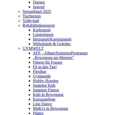
Damen
Jugend
Seeparklauf 2025
Tischtennis
Volleyball
Rehabilitationssport
Krebssport
Lungensport
Herzsport/Koronarsport
Wirbelsäule & Gelenke
GYMWELT
ATP – AlltagsTrainingsProgramm
„Bewegung am Morgen“
Fitness für Frauen
Fit in den Tag!
Flexibar
Gymnastik
Hobby Horsing
Jumping Kids
Jumping Fitness
Kids in Bewegung
Kursangebote
Line Dance
MuKi’s in Bewegung
Pilates