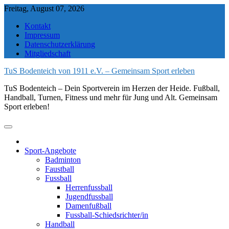
Skip
Freitag, August 07, 2026
to
Kontakt
content
Impressum
Datenschutzerklärung
Mitgliedschaft
TuS Bodenteich von 1911 e.V. – Gemeinsam Sport erleben
TuS Bodenteich – Dein Sportverein im Herzen der Heide. Fußball,
Handball, Turnen, Fitness und mehr für Jung und Alt. Gemeinsam
Sport erleben!
Sport-Angebote
Badminton
Faustball
Fussball
Herrenfussball
Jugendfussball
Damenfußball
Fussball-Schiedsrichter/in
Handball