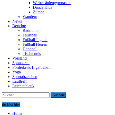
Wirbelsäulengymnastik
Dance Kids
Zumba
Wandern
News
Berichte
Badminton
Faustball
Fußball Jugend
Fußball Herren
Handball
Tischtennis
Vorstand
Sponsoren
Förderkreis Ligafußball
Yoga
Sportabzeichen
Lauftreff
Leichtathletik
Suchen
nach:
du bist hier
Home