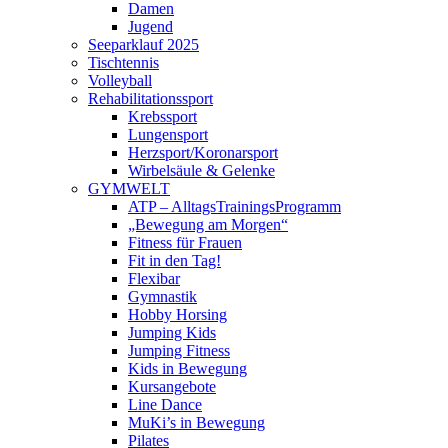
Damen
Jugend
Seeparklauf 2025
Tischtennis
Volleyball
Rehabilitationssport
Krebssport
Lungensport
Herzsport/Koronarsport
Wirbelsäule & Gelenke
GYMWELT
ATP – AlltagsTrainingsProgramm
„Bewegung am Morgen“
Fitness für Frauen
Fit in den Tag!
Flexibar
Gymnastik
Hobby Horsing
Jumping Kids
Jumping Fitness
Kids in Bewegung
Kursangebote
Line Dance
MuKi’s in Bewegung
Pilates