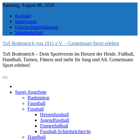
Skip
Samstag, August 08, 2026
to
Kontakt
content
Impressum
Datenschutzerklärung
Mitgliedschaft
TuS Bodenteich von 1911 e.V. – Gemeinsam Sport erleben
TuS Bodenteich – Dein Sportverein im Herzen der Heide. Fußball,
Handball, Turnen, Fitness und mehr für Jung und Alt. Gemeinsam
Sport erleben!
Sport-Angebote
Badminton
Faustball
Fussball
Herrenfussball
Jugendfussball
Damenfußball
Fussball-Schiedsrichter/in
Handball