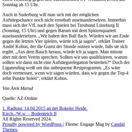
Sonntag ab 15 Uhr.
Auch in Suderburg will man sich mit der möglichen
Aufstiegschance noch nicht ernsthaft auseinandersetzen. Immerhin
muss sich der VfL nach den Spielen bei Treubund Lüneburg II
(Sonntag, 15 Uhr) und gegen Barum mit dem Spitzenquartett
auseinandersetzen. „Wir halten den Ball flach. Würden wir am Ende
gegen die letzten Vier spielen, würde ich ja sagen“, erklärt Trainer
André Kobus, der die Gunst der Stunde nutzen würde, falls sie sich
ergibt. „Aus dem Bauch heraus, würde ich ja sagen. Man müsste
aber mit dem Verein sprechen. Sollten wir uns qualifizieren, warum
sollten wir dann nicht eine Aufstiegsrelegation bestreiten?“ Doch der
Liganeuling weiß um das unbequeme Restprogramm. „Es wäre
doch vermessen, wenn wir sagen würden, dass wir gegen die Top-4
zehn Punkte holen“, erklärt Kobus.
Von Arek Marud
Quelle: AZ-Online
Beitragsnavigation
1. Radtour. 14.04.2015 an der Bokeler Heide.
Kirch.-/W.w. – Bodenteich II
All Rights Reserved 2024.
Proudly powered by WordPress
|
Theme: Engage Mag by
Candid
Themes
.