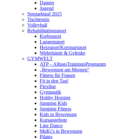
Damen
Jugend
Seeparklauf 2025
Tischtennis
Volleyball
Rehabilitationssport
Krebssport
Lungensport
Herzsport/Koronarsport
Wirbelsäule & Gelenke
GYMWELT
ATP – AlltagsTrainingsProgramm
„Bewegung am Morgen“
Fitness für Frauen
Fit in den Tag!
Flexibar
Gymnastik
Hobby Horsing
Jumping Kids
Jumping Fitness
Kids in Bewegung
Kursangebote
Line Dance
MuKi’s in Bewegung
Pilates