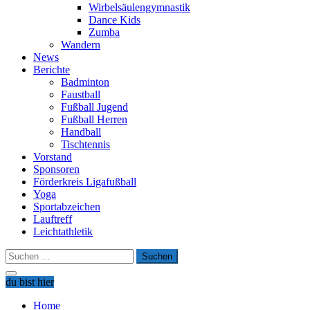
Wirbelsäulengymnastik
Dance Kids
Zumba
Wandern
News
Berichte
Badminton
Faustball
Fußball Jugend
Fußball Herren
Handball
Tischtennis
Vorstand
Sponsoren
Förderkreis Ligafußball
Yoga
Sportabzeichen
Lauftreff
Leichtathletik
Suchen
nach:
du bist hier
Home