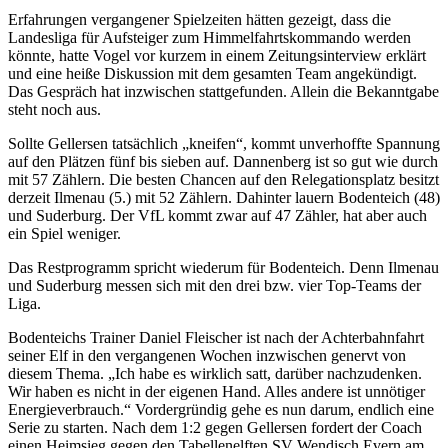
Erfahrungen vergangener Spielzeiten hätten gezeigt, dass die
Landesliga für Aufsteiger zum Himmelfahrtskommando werden
könnte, hatte Vogel vor kurzem in einem Zeitungsinterview erklärt
und eine heiße Diskussion mit dem gesamten Team angekündigt.
Das Gespräch hat inzwischen stattgefunden. Allein die Bekanntgabe
steht noch aus.
Sollte Gellersen tatsächlich „kneifen“, kommt unverhoffte Spannung
auf den Plätzen fünf bis sieben auf. Dannenberg ist so gut wie durch
mit 57 Zählern. Die besten Chancen auf den Relegationsplatz besitzt
derzeit Ilmenau (5.) mit 52 Zählern. Dahinter lauern Bodenteich (48)
und Suderburg. Der VfL kommt zwar auf 47 Zähler, hat aber auch
ein Spiel weniger.
Das Restprogramm spricht wiederum für Bodenteich. Denn Ilmenau
und Suderburg messen sich mit den drei bzw. vier Top-Teams der
Liga.
Bodenteichs Trainer Daniel Fleischer ist nach der Achterbahnfahrt
seiner Elf in den vergangenen Wochen inzwischen genervt von
diesem Thema. „Ich habe es wirklich satt, darüber nachzudenken.
Wir haben es nicht in der eigenen Hand. Alles andere ist unnötiger
Energieverbrauch.“ Vordergründig gehe es nun darum, endlich eine
Serie zu starten. Nach dem 1:2 gegen Gellersen fordert der Coach
einen Heimsieg gegen den Tabellenelften SV Wendisch Evern am