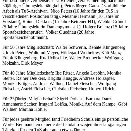
Für besondere Verdienste: Lisa Kriebel (Verabschiedung nach über
30jähriger Übungsleitertätigkeit), Peter-Jürgen Gause ( vorbildliche
Arbeit als TuS-Archivar), Nico Peters (10 Jahre für den TuS in
verschiedenen Positionen tätig), Melanie Hermann (10 Jahre im
Vorstand), Rainer Dekkers (15 Jahre Betreuer H1), Wiebke Gründl
(5 Jahre Übungsleiterin Damengymnastik), Holger Bolenz (15 Jahre
Sportabzeichenprüfer), Volker Quednau (20 Jahre
Sportabzeichenobmann).
Für 50 Jahre Mitgliedschaft: Walter Schwerin, Renate Klingenberg,
Ulrich Peters, Waltraud Meyer, Hildegard Werbelow, Käti Marx,
Frank Klingenberg, Rudi Mitschke, Walter Brennecke, Wolfgang
Molzahn, Dirk Meyer.
Für 40 Jahre Mitgliedschaft: Ilse Ritzer, Angela Lapöhn, Monika
Stelter, Rainer Dekkers, Brigitta Knagge, Andreas Holzapfel,
Monika Krüger, Andreas Wallner, Daniel Fleischer, Wolfgang
Fleischer, Astrid Fleischer, Christian Fleischer, Hubert Ulrich.
Für 25jährige Mitgliedschaft: Sigrid Dollase, Barbara Danz,
Annemarie Sacher, Irmgard Löffka, Monika Auf dem Kampe, Gabi
Wallner, Martina Köhle.
Für jedes geehrte Mitglied fand Friedhelm Schulz einige persönliche
Worte. Bei manchen dauerte die Laudatio wegen ihrer langjährigen
Tätigkeit für den TuS aber auch etwas länger,