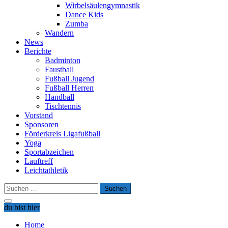
Wirbelsäulengymnastik
Dance Kids
Zumba
Wandern
News
Berichte
Badminton
Faustball
Fußball Jugend
Fußball Herren
Handball
Tischtennis
Vorstand
Sponsoren
Förderkreis Ligafußball
Yoga
Sportabzeichen
Lauftreff
Leichtathletik
Suchen
nach:
du bist hier
Home