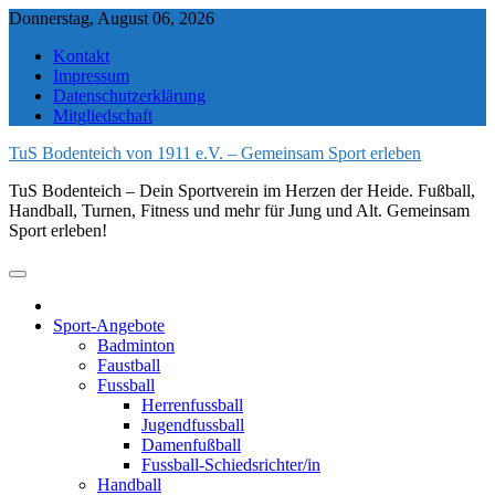
Skip
Donnerstag, August 06, 2026
to
Kontakt
content
Impressum
Datenschutzerklärung
Mitgliedschaft
TuS Bodenteich von 1911 e.V. – Gemeinsam Sport erleben
TuS Bodenteich – Dein Sportverein im Herzen der Heide. Fußball,
Handball, Turnen, Fitness und mehr für Jung und Alt. Gemeinsam
Sport erleben!
Sport-Angebote
Badminton
Faustball
Fussball
Herrenfussball
Jugendfussball
Damenfußball
Fussball-Schiedsrichter/in
Handball