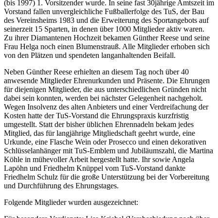
(bis 1997) 1. Vorsitzender wurde. In seine fast 30jährige Amtszeit im
Vorstand fallen unvergleichliche Fußballerfolge des TuS, der Bau
des Vereinsheims 1983 und die Erweiterung des Sportangebots auf
seinerzeit 15 Sparten, in denen über 1000 Mitglieder aktiv waren.
Zu ihrer Diamantenen Hochzeit bekamen Günther Reese und seine
Frau Helga noch einen Blumenstrauß. Alle Mitglieder erhoben sich
von den Plätzen und spendeten langanhaltenden Beifall.
Neben Günther Reese erhielten an diesem Tag noch über 40
anwesende Mitglieder Ehrenurkunden und Präsente. Die Ehrungen
für diejenigen Mitglieder, die aus unterschiedlichen Gründen nicht
dabei sein konnten, werden bei nächster Gelegenheit nachgeholt.
Wegen Insolvenz des alten Anbieters und einer Verdreifachung der
Kosten hatte der TuS-Vorstand die Ehrungspraxis kurzfristig
umgestellt. Statt der bisher üblichen Ehrennadeln bekam jedes
Mitglied, das für langjährige Mitgliedschaft geehrt wurde, eine
Urkunde, eine Flasche Wein oder Prosecco und einen dekorativen
Schlüsselanhänger mit TuS-Emblem und Jubiläumszahl, die Martina
Köhle in mühevoller Arbeit hergestellt hatte. Ihr sowie Angela
Lapöhn und Friedhelm Knüppel vom TuS-Vorstand dankte
Friedhelm Schulz für die große Unterstützung bei der Vorbereitung
und Durchführung des Ehrungstages.
Folgende Mitglieder wurden ausgezeichnet: