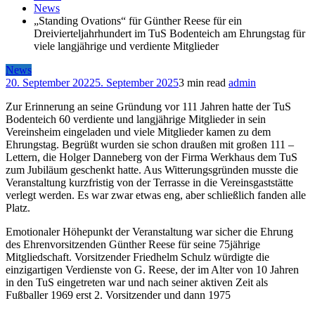
News
„Standing Ovations“ für Günther Reese für ein
Dreivierteljahrhundert im TuS Bodenteich am Ehrungstag für
viele langjährige und verdiente Mitglieder
News
20. September 2022
5. September 2025
3 min read
admin
Zur Erinnerung an seine Gründung vor 111 Jahren hatte der TuS
Bodenteich 60 verdiente und langjährige Mitglieder in sein
Vereinsheim eingeladen und viele Mitglieder kamen zu dem
Ehrungstag. Begrüßt wurden sie schon draußen mit großen 111 –
Lettern, die Holger Danneberg von der Firma Werkhaus dem TuS
zum Jubiläum geschenkt hatte. Aus Witterungsgründen musste die
Veranstaltung kurzfristig von der Terrasse in die Vereinsgaststätte
verlegt werden. Es war zwar etwas eng, aber schließlich fanden alle
Platz.
Emotionaler Höhepunkt der Veranstaltung war sicher die Ehrung
des Ehrenvorsitzenden Günther Reese für seine 75jährige
Mitgliedschaft. Vorsitzender Friedhelm Schulz würdigte die
einzigartigen Verdienste von G. Reese, der im Alter von 10 Jahren
in den TuS eingetreten war und nach seiner aktiven Zeit als
Fußballer 1969 erst 2. Vorsitzender und dann 1975