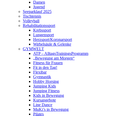
Damen
Jugend
Seeparklauf 2025
Tischtennis
Volleyball
Rehabilitationssport
Krebssport
Lungensport
Herzsport/Koronarsport
Wirbelsäule & Gelenke
GYMWELT
ATP – AlltagsTrainingsProgramm
„Bewegung am Morgen“
Fitness für Frauen
Fit in den Tag!
Flexibar
Gymnastik
Hobby Horsing
Jumping Kids
Jumping Fitness
Kids in Bewegung
Kursangebote
Line Dance
MuKi’s in Bewegung
Pilates