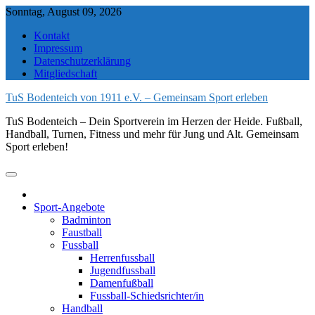
Skip
Sonntag, August 09, 2026
to
Kontakt
content
Impressum
Datenschutzerklärung
Mitgliedschaft
TuS Bodenteich von 1911 e.V. – Gemeinsam Sport erleben
TuS Bodenteich – Dein Sportverein im Herzen der Heide. Fußball,
Handball, Turnen, Fitness und mehr für Jung und Alt. Gemeinsam
Sport erleben!
Sport-Angebote
Badminton
Faustball
Fussball
Herrenfussball
Jugendfussball
Damenfußball
Fussball-Schiedsrichter/in
Handball