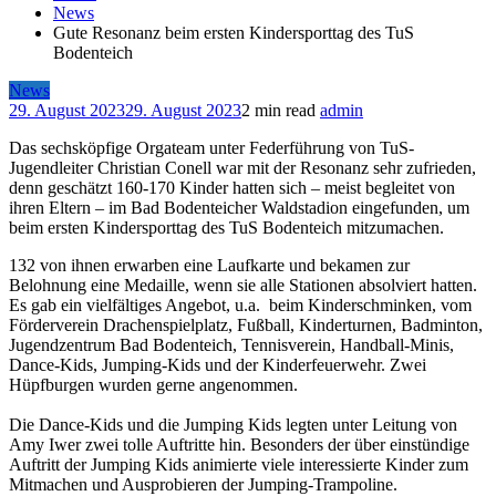
News
Gute Resonanz beim ersten Kindersporttag des TuS
Bodenteich
News
29. August 2023
29. August 2023
2 min read
admin
Das sechsköpfige Orgateam unter Federführung von TuS-
Jugendleiter Christian Conell war mit der Resonanz sehr zufrieden,
denn geschätzt 160-170 Kinder hatten sich – meist begleitet von
ihren Eltern – im Bad Bodenteicher Waldstadion eingefunden, um
beim ersten Kindersporttag des TuS Bodenteich mitzumachen.
132 von ihnen erwarben eine Laufkarte und bekamen zur
Belohnung eine Medaille, wenn sie alle Stationen absolviert hatten.
Es gab ein vielfältiges Angebot, u.a. beim Kinderschminken, vom
Förderverein Drachenspielplatz, Fußball, Kinderturnen, Badminton,
Jugendzentrum Bad Bodenteich, Tennisverein, Handball-Minis,
Dance-Kids, Jumping-Kids und der Kinderfeuerwehr. Zwei
Hüpfburgen wurden gerne angenommen.
Die Dance-Kids und die Jumping Kids legten unter Leitung von
Amy Iwer zwei tolle Auftritte hin. Besonders der über einstündige
Auftritt der Jumping Kids animierte viele interessierte Kinder zum
Mitmachen und Ausprobieren der Jumping-Trampoline.