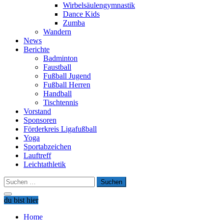
Wirbelsäulengymnastik
Dance Kids
Zumba
Wandern
News
Berichte
Badminton
Faustball
Fußball Jugend
Fußball Herren
Handball
Tischtennis
Vorstand
Sponsoren
Förderkreis Ligafußball
Yoga
Sportabzeichen
Lauftreff
Leichtathletik
Suchen
nach:
du bist hier
Home