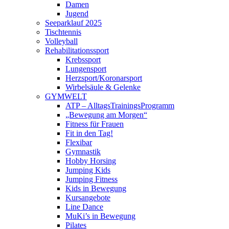
Damen
Jugend
Seeparklauf 2025
Tischtennis
Volleyball
Rehabilitationssport
Krebssport
Lungensport
Herzsport/Koronarsport
Wirbelsäule & Gelenke
GYMWELT
ATP – AlltagsTrainingsProgramm
„Bewegung am Morgen“
Fitness für Frauen
Fit in den Tag!
Flexibar
Gymnastik
Hobby Horsing
Jumping Kids
Jumping Fitness
Kids in Bewegung
Kursangebote
Line Dance
MuKi’s in Bewegung
Pilates