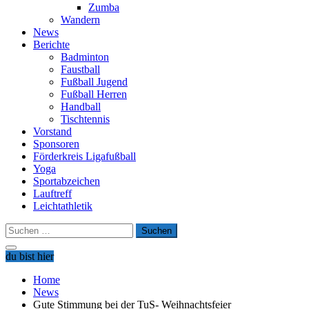
Zumba
Wandern
News
Berichte
Badminton
Faustball
Fußball Jugend
Fußball Herren
Handball
Tischtennis
Vorstand
Sponsoren
Förderkreis Ligafußball
Yoga
Sportabzeichen
Lauftreff
Leichtathletik
Suchen
nach:
du bist hier
Home
News
Gute Stimmung bei der TuS- Weihnachtsfeier