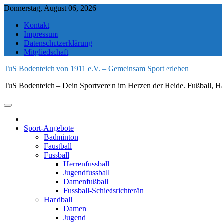
Skip
Donnerstag, August 06, 2026
to
Kontakt
content
Impressum
Datenschutzerklärung
Mitgliedschaft
TuS Bodenteich von 1911 e.V. – Gemeinsam Sport erleben
TuS Bodenteich – Dein Sportverein im Herzen der Heide. Fußball, Ha
Sport-Angebote
Badminton
Faustball
Fussball
Herrenfussball
Jugendfussball
Damenfußball
Fussball-Schiedsrichter/in
Handball
Damen
Jugend