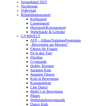
Seeparklauf 2025
Tischtennis
Volleyball
Rehabilitationssport
Krebssport
Lungensport
Herzsport/Koronarsport
Wirbelsäule & Gelenke
GYMWELT
ATP – AlltagsTrainingsProgramm
„Bewegung am Morgen“
Fitness für Frauen
Fit in den Tag!
Flexibar
Gymnastik
Hobby Horsing
Jumping Kids
Jumping Fitness
Kids in Bewegung
Kursangebote
Line Dance
MuKi’s in Bewegung
Pilates
Wirbelsäulengymnastik
Dance Kids