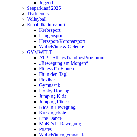
Jugend
Seeparklauf 2025
Tischtennis
Volleyball
Rehabilitationssport
Krebssport
Lungensport
Herzsport/Koronarsport
Wirbelsäule & Gelenke
GYMWELT
ATP – AlltagsTrainingsProgramm
„Bewegung am Morgen“
Fitness für Frauen
Fit in den Tag!
Flexibar
Gymnastik
Hobby Horsing
Jumping Kids
Jumping Fitness
Kids in Bewegung
Kursangebote
Line Dance
MuKi’s in Bewegung
Pilates
Wirbelsäulengymnastik