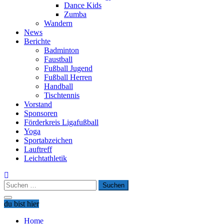
Dance Kids
Zumba
Wandern
News
Berichte
Badminton
Faustball
Fußball Jugend
Fußball Herren
Handball
Tischtennis
Vorstand
Sponsoren
Förderkreis Ligafußball
Yoga
Sportabzeichen
Lauftreff
Leichtathletik
Suchen
nach:
du bist hier
Home