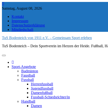
Skip
to
Samstag, August 08, 2026
content
Kontakt
Impressum
Datenschutzerklärung
Mitgliedschaft
TuS Bodenteich von 1911 e.V. – Gemeinsam Sport erleben
TuS Bodenteich – Dein Sportverein im Herzen der Heide. Fußball, Ha
Sport-Angebote
Badminton
Faustball
Fussball
Herrenfussball
Jugendfussball
Damenfußball
Fussball-Schiedsrichter/in
Handball
Damen