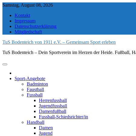
Skip
Samstag, August 08, 2026
to
Kontakt
content
Impressum
Datenschutzerklärung
Mitgliedschaft
TuS Bodenteich von 1911 e.V. – Gemeinsam Sport erleben
TuS Bodenteich – Dein Sportverein im Herzen der Heide. Fußball, Ha
Sport-Angebote
Badminton
Faustball
Fussball
Herrenfussball
Jugendfussball
Damenfußball
Fussball-Schiedsrichter/in
Handball
Damen
Jugend