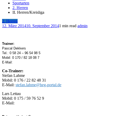
Sportarten
2. Herren
II. Herren/Kreisliga
2. Herren
12. März 2014
10. September 2014
1 min read
admin
Trainer:
Pascal Dekkers
Tel.: 0 58 24 – 96 54 98 5
Mobil: 0 170 / 82 18 08 7
E-Mail:
Co-Trainer:
Stefan Lahme
Mobil: 0 176 / 22 82 48 31
E-Mail:
stefan.lahme@heg-portal.de
Lars Lettau
Mobil: 0 175 / 59 76 52 9
E-Mail: