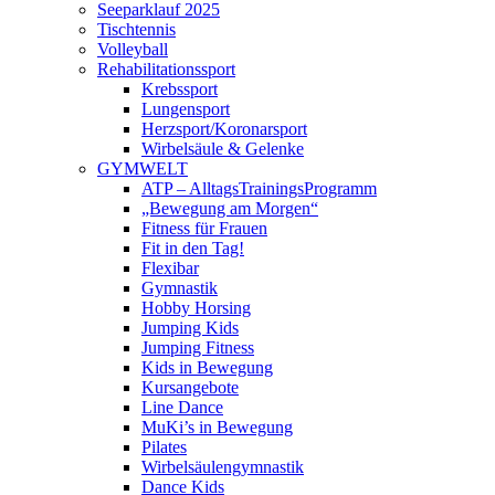
Seeparklauf 2025
Tischtennis
Volleyball
Rehabilitationssport
Krebssport
Lungensport
Herzsport/Koronarsport
Wirbelsäule & Gelenke
GYMWELT
ATP – AlltagsTrainingsProgramm
„Bewegung am Morgen“
Fitness für Frauen
Fit in den Tag!
Flexibar
Gymnastik
Hobby Horsing
Jumping Kids
Jumping Fitness
Kids in Bewegung
Kursangebote
Line Dance
MuKi’s in Bewegung
Pilates
Wirbelsäulengymnastik
Dance Kids