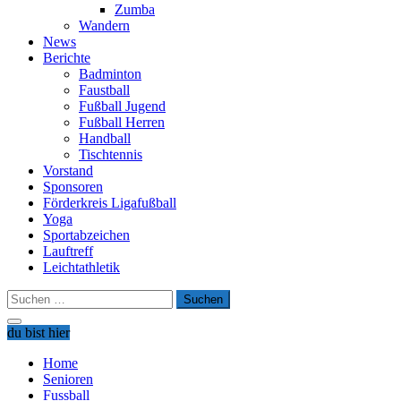
Zumba
Wandern
News
Berichte
Badminton
Faustball
Fußball Jugend
Fußball Herren
Handball
Tischtennis
Vorstand
Sponsoren
Förderkreis Ligafußball
Yoga
Sportabzeichen
Lauftreff
Leichtathletik
Suchen
nach:
du bist hier
Home
Senioren
Fussball