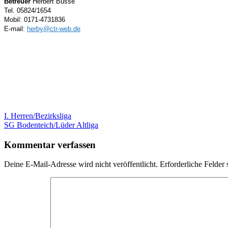
Betreuer
Herbert Busse
Tel. 05824/1654
Mobil: 0171-4731836
E-mail:
herby@ctr-web.de
Beitragsnavigation
I. Herren/Bezirksliga
SG Bodenteich/Lüder Altliga
Kommentar verfassen
Deine E-Mail-Adresse wird nicht veröffentlicht.
Erforderliche Felder 