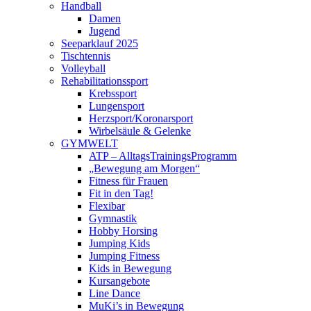
Handball
Damen
Jugend
Seeparklauf 2025
Tischtennis
Volleyball
Rehabilitationssport
Krebssport
Lungensport
Herzsport/Koronarsport
Wirbelsäule & Gelenke
GYMWELT
ATP – AlltagsTrainingsProgramm
„Bewegung am Morgen“
Fitness für Frauen
Fit in den Tag!
Flexibar
Gymnastik
Hobby Horsing
Jumping Kids
Jumping Fitness
Kids in Bewegung
Kursangebote
Line Dance
MuKi’s in Bewegung