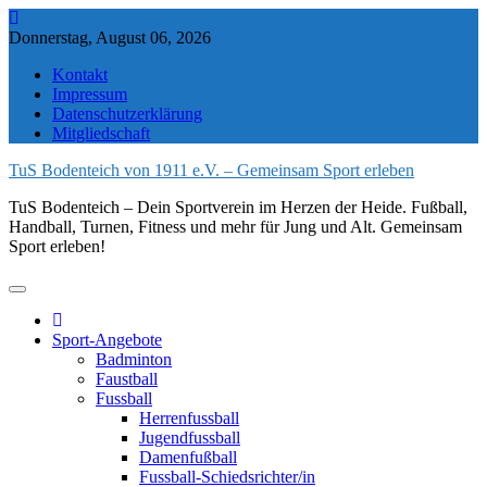
Skip
to
Donnerstag, August 06, 2026
content
Kontakt
Impressum
Datenschutzerklärung
Mitgliedschaft
TuS Bodenteich von 1911 e.V. – Gemeinsam Sport erleben
TuS Bodenteich – Dein Sportverein im Herzen der Heide. Fußball,
Handball, Turnen, Fitness und mehr für Jung und Alt. Gemeinsam
Sport erleben!
Sport-Angebote
Badminton
Faustball
Fussball
Herrenfussball
Jugendfussball
Damenfußball
Fussball-Schiedsrichter/in