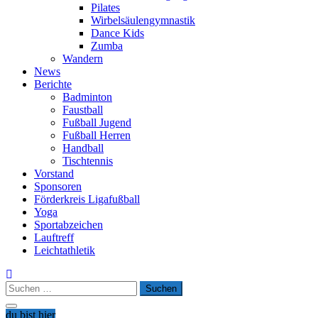
Pilates
Wirbelsäulengymnastik
Dance Kids
Zumba
Wandern
News
Berichte
Badminton
Faustball
Fußball Jugend
Fußball Herren
Handball
Tischtennis
Vorstand
Sponsoren
Förderkreis Ligafußball
Yoga
Sportabzeichen
Lauftreff
Leichtathletik
Suchen
nach:
du bist hier