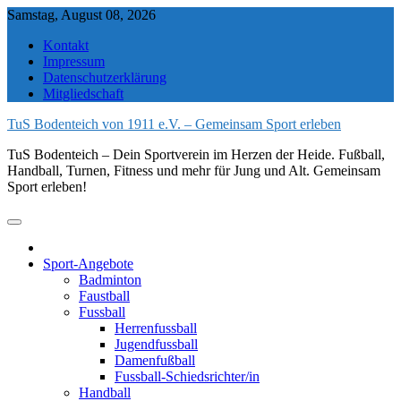
Skip
Samstag, August 08, 2026
to
Kontakt
content
Impressum
Datenschutzerklärung
Mitgliedschaft
TuS Bodenteich von 1911 e.V. – Gemeinsam Sport erleben
TuS Bodenteich – Dein Sportverein im Herzen der Heide. Fußball,
Handball, Turnen, Fitness und mehr für Jung und Alt. Gemeinsam
Sport erleben!
Sport-Angebote
Badminton
Faustball
Fussball
Herrenfussball
Jugendfussball
Damenfußball
Fussball-Schiedsrichter/in
Handball