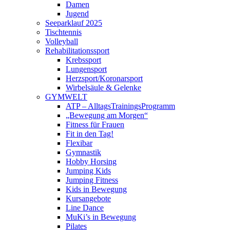
Damen
Jugend
Seeparklauf 2025
Tischtennis
Volleyball
Rehabilitationssport
Krebssport
Lungensport
Herzsport/Koronarsport
Wirbelsäule & Gelenke
GYMWELT
ATP – AlltagsTrainingsProgramm
„Bewegung am Morgen“
Fitness für Frauen
Fit in den Tag!
Flexibar
Gymnastik
Hobby Horsing
Jumping Kids
Jumping Fitness
Kids in Bewegung
Kursangebote
Line Dance
MuKi’s in Bewegung
Pilates