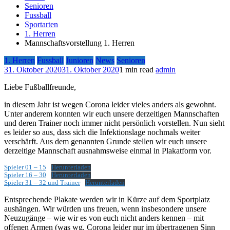
Senioren
Fussball
Sportarten
1. Herren
Mannschaftsvorstellung 1. Herren
1. Herren
Fussball
Junioren
News
Senioren
31. Oktober 2020
31. Oktober 2020
1 min read
admin
Liebe Fußballfreunde,
in diesem Jahr ist wegen Corona leider vieles anders als gewohnt.
Unter anderem konnten wir euch unsere derzeitigen Mannschaften
und deren Trainer noch immer nicht persönlich vorstellen. Nun sieht
es leider so aus, dass sich die Infektionslage nochmals weiter
verschärft. Aus dem genannten Grunde stellen wir euch unsere
derzeitige Mannschaft ausnahmsweise einmal in Plakatform vor.
Spieler 01 – 15
Herunterladen
Spieler 16 – 30
Herunterladen
Spieler 31 – 32 und Trainer
Herunterladen
Entsprechende Plakate werden wir in Kürze auf dem Sportplatz
aushängen. Wir würden uns freuen, wenn insbesondere unsere
Neuzugänge – wie wir es von euch nicht anders kennen – mit
offenen Armen (was wg. Corona leider nur im übertragenen Sinn