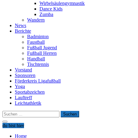
Wirbelsäulengymnastik
Dance Kids
Zumba
Wandern
News
Berichte
Badminton
Faustball
Fußball Jugend
Fußball Herren
Handball
Tischtennis
Vorstand
Sponsoren
Förderkreis Ligafußball
Yoga
Sportabzeichen
Lauftreff
Leichtathletik
Suchen
nach:
du bist hier
Home