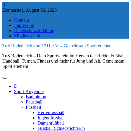
Skip
to
Donnerstag, August 06, 2026
content
Kontakt
Impressum
Datenschutzerklärung
Mitgliedschaft
TuS Bodenteich von 1911 e.V. – Gemeinsam Sport erleben
TuS Bodenteich – Dein Sportverein im Herzen der Heide. Fußball,
Handball, Turnen, Fitness und mehr für Jung und Alt. Gemeinsam
Sport erleben!
Sport-Angebote
Badminton
Faustball
Fussball
Herrenfussball
Jugendfussball
Damenfußball
Fussball-Schiedsrichter/in