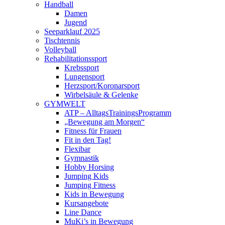
Handball
Damen
Jugend
Seeparklauf 2025
Tischtennis
Volleyball
Rehabilitationssport
Krebssport
Lungensport
Herzsport/Koronarsport
Wirbelsäule & Gelenke
GYMWELT
ATP – AlltagsTrainingsProgramm
„Bewegung am Morgen“
Fitness für Frauen
Fit in den Tag!
Flexibar
Gymnastik
Hobby Horsing
Jumping Kids
Jumping Fitness
Kids in Bewegung
Kursangebote
Line Dance
MuKi’s in Bewegung