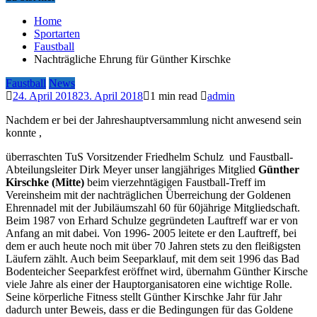
Home
Sportarten
Faustball
Nachträgliche Ehrung für Günther Kirschke
Faustball
News
24. April 2018
23. April 2018
1 min read
admin
Nachdem er bei der Jahreshauptversammlung nicht anwesend sein
konnte ,
überraschten TuS Vorsitzender Friedhelm Schulz und Faustball-
Abteilungsleiter Dirk Meyer unser langjähriges Mitglied
Günther
Kirschke (Mitte)
beim vierzehntägigen Faustball-Treff im
Vereinsheim mit der nachträglichen Überreichung der Goldenen
Ehrennadel mit der Jubiläumszahl 60 für 60jährige Mitgliedschaft.
Beim 1987 von Erhard Schulze gegründeten Lauftreff war er von
Anfang an mit dabei. Von 1996- 2005 leitete er den Lauftreff, bei
dem er auch heute noch mit über 70 Jahren stets zu den fleißigsten
Läufern zählt. Auch beim Seeparklauf, mit dem seit 1996 das Bad
Bodenteicher Seeparkfest eröffnet wird, übernahm Günther Kirsche
viele Jahre als einer der Hauptorganisatoren eine wichtige Rolle.
Seine körperliche Fitness stellt Günther Kirschke Jahr für Jahr
dadurch unter Beweis, dass er die Bedingungen für das Goldene