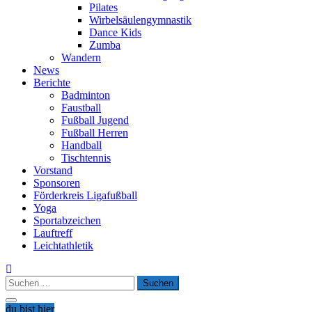
Pilates
Wirbelsäulengymnastik
Dance Kids
Zumba
Wandern
News
Berichte
Badminton
Faustball
Fußball Jugend
Fußball Herren
Handball
Tischtennis
Vorstand
Sponsoren
Förderkreis Ligafußball
Yoga
Sportabzeichen
Lauftreff
Leichtathletik
Suchen
nach:
du bist hier