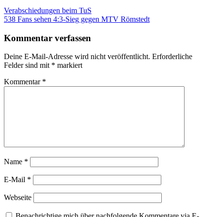
Beitragsnavigation
Verabschiedungen beim TuS
538 Fans sehen 4:3-Sieg gegen MTV Römstedt
Kommentar verfassen
Deine E-Mail-Adresse wird nicht veröffentlicht.
Erforderliche
Felder sind mit
*
markiert
Kommentar
*
Name
*
E-Mail
*
Webseite
Benachrichtige mich über nachfolgende Kommentare via E-