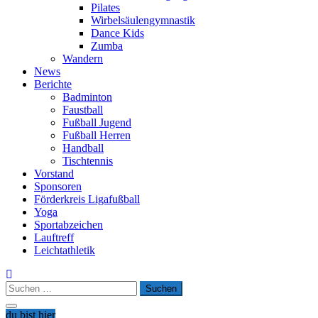
Pilates
Wirbelsäulengymnastik
Dance Kids
Zumba
Wandern
News
Berichte
Badminton
Faustball
Fußball Jugend
Fußball Herren
Handball
Tischtennis
Vorstand
Sponsoren
Förderkreis Ligafußball
Yoga
Sportabzeichen
Lauftreff
Leichtathletik
Suchen
nach:
du bist hier