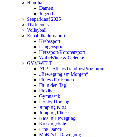
Handball
Damen
Jugend
Seeparklauf 2025
Tischtennis
Volleyball
Rehabilitationssport
Krebssport
Lungensport
Herzsport/Koronarsport
Wirbelsäule & Gelenke
GYMWELT
ATP – AlltagsTrainingsProgramm
„Bewegung am Morgen“
Fitness für Frauen
Fit in den Tag!
Flexibar
Gymnastik
Hobby Horsing
Jumping Kids
Jumping Fitness
Kids in Bewegung
Kursangebote
Line Dance
MuKi’s in Bewegung