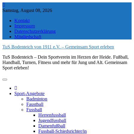
Skip
to
Samstag, August 08, 2026
content
Kontakt
Impressum
Datenschutzerklärung
Mitgliedschaft
TuS Bodenteich von 1911 e.V. – Gemeinsam Sport erleben
TuS Bodenteich – Dein Sportverein im Herzen der Heide. Fußball,
Handball, Turnen, Fitness und mehr für Jung und Alt. Gemeinsam
Sport erleben!
Sport-Angebote
Badminton
Faustball
Fussball
Herrenfussball
Jugendfussball
Damenfußball
Fussball-Schiedsrichter/in