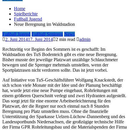
Home
Spielberichte
Fußball Jugend
Neue Beregnung im Waldstadion
Fußball Jugend
Fußball Senioren
News
2. Juni 2014
17. Juni 2014
2 min read
admin
Rechtzeitig vor Beginn des Sommers ist es geschafft: Im
Waldstadion des TuS Bodenteich gibt es eine neue Beregnung.
Bisher musste der jeweilige Platzwart unzählige Schlauchmeter
bewegen und die Sprenger mehrmals umstellen, wenn der
Sportplatzrasen nicht verdorren sollte. Das ist jetzt vorbei.
Auf Initiative von TuS-Geschäftsführer Wolfgang Knackstedt, der
sich schon viele Monate mit der Idee und der Planung beschäftigt
hat, wurde jetzt eine neue Pumpe eingebaut, Rohrleitungen mit
einem größeren Querschnitt verlegt und zwei Hydranten aufgestellt.
Das sorgt jetzt für eine enorme Arbeitserleichterung für den
Platzwart, der die Regner nur noch einmal nach 8 Stunden
Beregnung pro Platz umstellen muss. Ohne die finanzielle
Unterstützung der Sparkasse Uelzen-Lüchow-Dannenberg und des
Landessportbunds Niedersachsen, die großzügige technische Hilfe
der Firma GPR Rohrleitungsbau und die Materialspenden der Firma