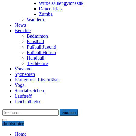
Wirbelsäulengymnastik
Dance Kids
Zumba
Wandern
News
Berichte
Badminton
Faustball
Fußball Jugend
Fußball Herren
Handball
Tischtennis
Vorstand
Sponsoren
Förderkreis Ligafußball
Yoga
Sportabzeichen
Lauftreff
Leichtathletik
Suchen
nach:
du bist hier
Home