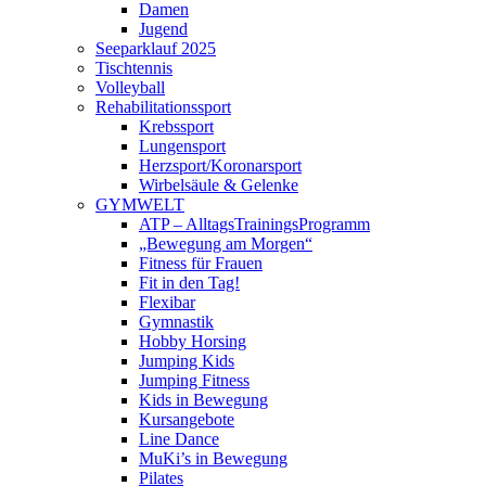
Damen
Jugend
Seeparklauf 2025
Tischtennis
Volleyball
Rehabilitationssport
Krebssport
Lungensport
Herzsport/Koronarsport
Wirbelsäule & Gelenke
GYMWELT
ATP – AlltagsTrainingsProgramm
„Bewegung am Morgen“
Fitness für Frauen
Fit in den Tag!
Flexibar
Gymnastik
Hobby Horsing
Jumping Kids
Jumping Fitness
Kids in Bewegung
Kursangebote
Line Dance
MuKi’s in Bewegung
Pilates