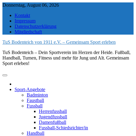
Skip
Donnerstag, August 06, 2026
to
Kontakt
content
Impressum
Datenschutzerklärung
Mitgliedschaft
TuS Bodenteich von 1911 e.V. – Gemeinsam Sport erleben
TuS Bodenteich – Dein Sportverein im Herzen der Heide. Fußball,
Handball, Turnen, Fitness und mehr für Jung und Alt. Gemeinsam
Sport erleben!
Sport-Angebote
Badminton
Faustball
Fussball
Herrenfussball
Jugendfussball
Damenfußball
Fussball-Schiedsrichter/in
Handball