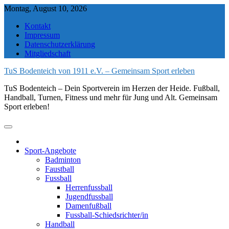
Skip
Montag, August 10, 2026
to
Kontakt
content
Impressum
Datenschutzerklärung
Mitgliedschaft
TuS Bodenteich von 1911 e.V. – Gemeinsam Sport erleben
TuS Bodenteich – Dein Sportverein im Herzen der Heide. Fußball,
Handball, Turnen, Fitness und mehr für Jung und Alt. Gemeinsam
Sport erleben!
Sport-Angebote
Badminton
Faustball
Fussball
Herrenfussball
Jugendfussball
Damenfußball
Fussball-Schiedsrichter/in
Handball