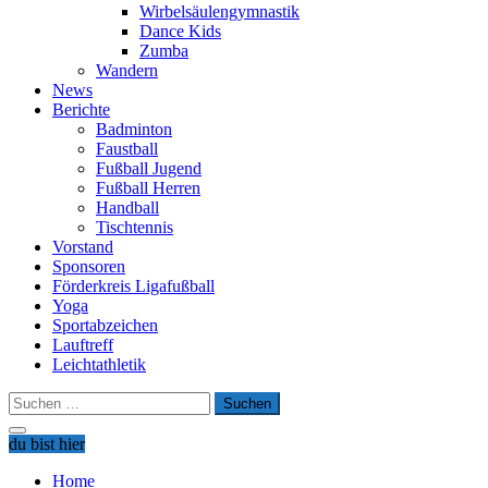
Wirbelsäulengymnastik
Dance Kids
Zumba
Wandern
News
Berichte
Badminton
Faustball
Fußball Jugend
Fußball Herren
Handball
Tischtennis
Vorstand
Sponsoren
Förderkreis Ligafußball
Yoga
Sportabzeichen
Lauftreff
Leichtathletik
Suchen
nach:
du bist hier
Home