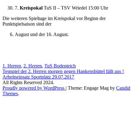
7.
Kreispokal
TuS II – TSV Wriedel 15:00 Uhr
Die weiteren Spieltage im Kreispokal vor Beginn der
Punktspielsaison sind der
August und der 16. August.
1. Herren
,
2. Herren
,
TuS Bodenteich
Beitragsnavigation
Testspiel der 2. Herren morgen gegen Hankensbüttel fällt aus !
Arbeitseinsatz Sportplatz 29.07.2017
All Rights Reserved 2024.
Proudly powered by WordPress
|
Theme: Engage Mag by
Candid
Themes
.