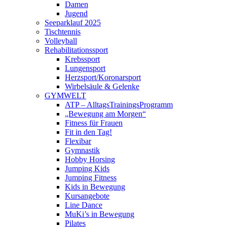
Damen
Jugend
Seeparklauf 2025
Tischtennis
Volleyball
Rehabilitationssport
Krebssport
Lungensport
Herzsport/Koronarsport
Wirbelsäule & Gelenke
GYMWELT
ATP – AlltagsTrainingsProgramm
„Bewegung am Morgen“
Fitness für Frauen
Fit in den Tag!
Flexibar
Gymnastik
Hobby Horsing
Jumping Kids
Jumping Fitness
Kids in Bewegung
Kursangebote
Line Dance
MuKi’s in Bewegung
Pilates