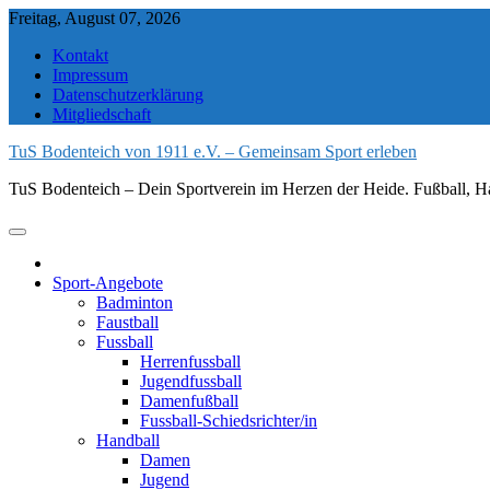
Skip
Freitag, August 07, 2026
to
Kontakt
content
Impressum
Datenschutzerklärung
Mitgliedschaft
TuS Bodenteich von 1911 e.V. – Gemeinsam Sport erleben
TuS Bodenteich – Dein Sportverein im Herzen der Heide. Fußball, Ha
Sport-Angebote
Badminton
Faustball
Fussball
Herrenfussball
Jugendfussball
Damenfußball
Fussball-Schiedsrichter/in
Handball
Damen
Jugend