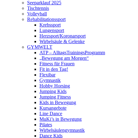
Seeparklauf 2025
Tischtennis
Volleyball
Rehabilitationssport
Krebssport
Lungensport
Herzsport/Koronarsport
Wirbelsäule & Gelenke
GYMWELT
ATP – AlltagsTrainingsProgramm
„Bewegung am Morgen“
Fitness für Frauen
Fit in den Tag!
Flexibar
Gymnastik
Hobby Horsing
Jumping Kids
Jumping Fitness
Kids in Bewegung
Kursangebote
Line Dance
MuKi’s in Bewegung
Pilates
Wirbelsäulengymnastik
Dance Kids