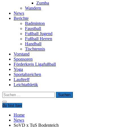
Zumba
Wandern
News
Berichte
Badminton
Faustball
Fußball Jugend
Fußball Herren
Handball
Tischtennis
Vorstand
Sponsoren
Förderkreis Ligafußball
Yoga
Sportabzeichen
Lauftreff
Leichtathletik
Suchen
nach:
du bist hier
Home
News
SoVD x TuS Bodenteich