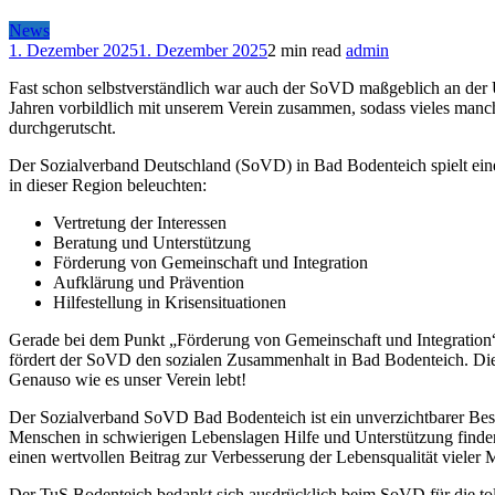
News
1. Dezember 2025
1. Dezember 2025
2 min read
admin
Fast schon selbstverständlich war auch der SoVD maßgeblich an der
Jahren vorbildlich mit unserem Verein zusammen, sodass vieles manch
durchgerutscht.
Der Sozialverband Deutschland (SoVD) in Bad Bodenteich spielt eine 
in dieser Region beleuchten:
Vertretung der Interessen
Beratung und Unterstützung
Förderung von Gemeinschaft und Integration
Aufklärung und Prävention
Hilfestellung in Krisensituationen
Gerade bei dem Punkt „Förderung von Gemeinschaft und Integration“
fördert der SoVD den sozialen Zusammenhalt in Bad Bodenteich. Die 
Genauso wie es unser Verein lebt!
Der Sozialverband SoVD Bad Bodenteich ist ein unverzichtbarer Bestan
Menschen in schwierigen Lebenslagen Hilfe und Unterstützung finden.
einen wertvollen Beitrag zur Verbesserung der Lebensqualität vieler
Der TuS Bodenteich bedankt sich ausdrücklich beim SoVD für die to