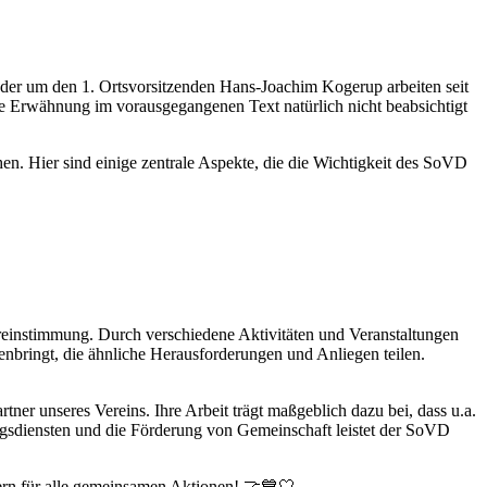
der um den 1. Ortsvorsitzenden Hans-Joachim Kogerup arbeiten seit
ie Erwähnung im vorausgegangenen Text natürlich nicht beabsichtigt
n. Hier sind einige zentrale Aspekte, die die Wichtigkeit des SoVD
einstimmung. Durch verschiedene Aktivitäten und Veranstaltungen
bringt, die ähnliche Herausforderungen und Anliegen teilen.
ner unseres Vereins. Ihre Arbeit trägt maßgeblich dazu bei, dass u.a.
ungsdiensten und die Förderung von Gemeinschaft leistet der SoVD
ern für alle gemeinsamen Aktionen! 🤝💙🤍