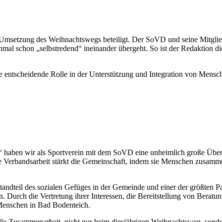
 Umsetzung des Weihnachtswegs beteiligt. Der SoVD und seine Mitglie
mal schon „selbstredend“ ineinander übergeht. So ist der Redaktion d
entscheidende Rolle in der Unterstützung und Integration von Mensche
 haben wir als Sportverein mit dem SoVD eine unheimlich große Über
Verbandsarbeit stärkt die Gemeinschaft, indem sie Menschen zusammen
dteil des sozialen Gefüges in der Gemeinde und einer der größten Part
 Durch die Vertretung ihrer Interessen, die Bereitstellung von Berat
 Menschen in Bad Bodenteich.
lle Zusammenarbeit, nicht nur beim diesjährigen Weihnachtsweg, sond