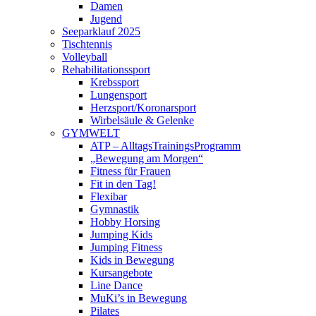
Damen
Jugend
Seeparklauf 2025
Tischtennis
Volleyball
Rehabilitationssport
Krebssport
Lungensport
Herzsport/Koronarsport
Wirbelsäule & Gelenke
GYMWELT
ATP – AlltagsTrainingsProgramm
„Bewegung am Morgen“
Fitness für Frauen
Fit in den Tag!
Flexibar
Gymnastik
Hobby Horsing
Jumping Kids
Jumping Fitness
Kids in Bewegung
Kursangebote
Line Dance
MuKi’s in Bewegung
Pilates