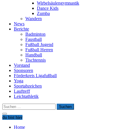
Wirbelsäulengymnastik
Dance Kids
Zumba
Wandern
News
Berichte
Badminton
Faustball
Fußball Jugend
Fußball Herren
Handball
Tischtennis
Vorstand
Sponsoren
Förderkreis Ligafußball
Yoga
Sportabzeichen
Lauftreff
Leichtathletik
Suchen
nach:
du bist hier
Home