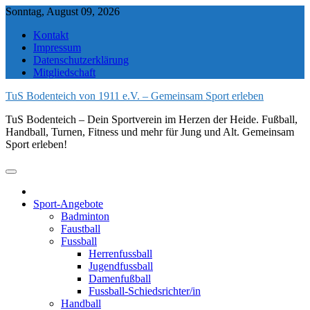
Skip
Sonntag, August 09, 2026
to
Kontakt
content
Impressum
Datenschutzerklärung
Mitgliedschaft
TuS Bodenteich von 1911 e.V. – Gemeinsam Sport erleben
TuS Bodenteich – Dein Sportverein im Herzen der Heide. Fußball,
Handball, Turnen, Fitness und mehr für Jung und Alt. Gemeinsam
Sport erleben!
Sport-Angebote
Badminton
Faustball
Fussball
Herrenfussball
Jugendfussball
Damenfußball
Fussball-Schiedsrichter/in
Handball