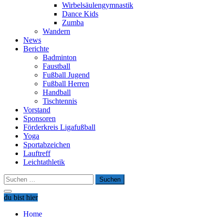
Wirbelsäulengymnastik
Dance Kids
Zumba
Wandern
News
Berichte
Badminton
Faustball
Fußball Jugend
Fußball Herren
Handball
Tischtennis
Vorstand
Sponsoren
Förderkreis Ligafußball
Yoga
Sportabzeichen
Lauftreff
Leichtathletik
Suchen
nach:
du bist hier
Home