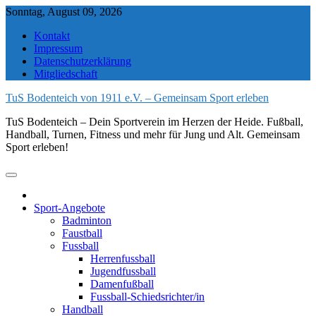
Skip
Sonntag, August 09, 2026
to
Kontakt
content
Impressum
Datenschutzerklärung
Mitgliedschaft
TuS Bodenteich von 1911 e.V. – Gemeinsam Sport erleben
TuS Bodenteich – Dein Sportverein im Herzen der Heide. Fußball,
Handball, Turnen, Fitness und mehr für Jung und Alt. Gemeinsam
Sport erleben!
Sport-Angebote
Badminton
Faustball
Fussball
Herrenfussball
Jugendfussball
Damenfußball
Fussball-Schiedsrichter/in
Handball