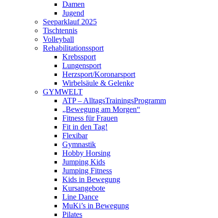
Damen
Jugend
Seeparklauf 2025
Tischtennis
Volleyball
Rehabilitationssport
Krebssport
Lungensport
Herzsport/Koronarsport
Wirbelsäule & Gelenke
GYMWELT
ATP – AlltagsTrainingsProgramm
„Bewegung am Morgen“
Fitness für Frauen
Fit in den Tag!
Flexibar
Gymnastik
Hobby Horsing
Jumping Kids
Jumping Fitness
Kids in Bewegung
Kursangebote
Line Dance
MuKi’s in Bewegung
Pilates