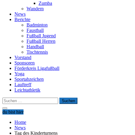
Zumba
Wandern
News
Berichte
Badminton
Faustball
Fußball Jugend
Fußball Herren
Handball
Tischtennis
Vorstand
Sponsoren
Förderkreis Ligafußball
Yoga
Sportabzeichen
Lauftreff
Leichtathletik
Suchen
nach:
du bist hier
Home
News
Tag des Kinderturnens