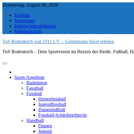
Skip
Donnerstag, August 06, 2026
to
Kontakt
content
Impressum
Datenschutzerklärung
Mitgliedschaft
TuS Bodenteich von 1911 e.V. – Gemeinsam Sport erleben
TuS Bodenteich – Dein Sportverein im Herzen der Heide. Fußball, Ha
Sport-Angebote
Badminton
Faustball
Fussball
Herrenfussball
Jugendfussball
Damenfußball
Fussball-Schiedsrichter/in
Handball
Damen
Jugend