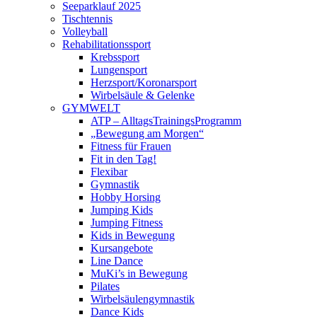
Seeparklauf 2025
Tischtennis
Volleyball
Rehabilitationssport
Krebssport
Lungensport
Herzsport/Koronarsport
Wirbelsäule & Gelenke
GYMWELT
ATP – AlltagsTrainingsProgramm
„Bewegung am Morgen“
Fitness für Frauen
Fit in den Tag!
Flexibar
Gymnastik
Hobby Horsing
Jumping Kids
Jumping Fitness
Kids in Bewegung
Kursangebote
Line Dance
MuKi’s in Bewegung
Pilates
Wirbelsäulengymnastik
Dance Kids