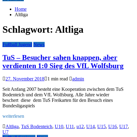
Home
Altliga
Schlagwort:
Altliga
Fußball Jugend
News
TuS – Besucher sahen knappen, aber
verdienten 1:0 Sieg des VfL Wolfsburg
27. November 2018
1 min read
admin
Seit Anfang 2007 besteht eine Kooperation zwischen dem TuS
Bodenteich und dem VfL Wolfsburg. Alle Jahre wieder
beschert diese dem TuS Freikarten für den Besuch eines
Bundesligaspiels
weiterlesen
Altliga
,
TuS Bodenteich
,
U10
,
U11
,
u12
,
U14
,
U15
,
U16
,
U17
,
U7