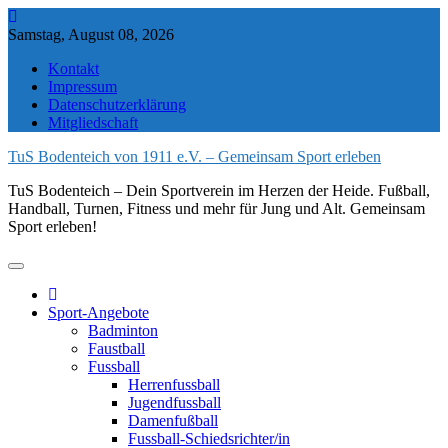
Skip
to
Samstag, August 08, 2026
content
Kontakt
Impressum
Datenschutzerklärung
Mitgliedschaft
TuS Bodenteich von 1911 e.V. – Gemeinsam Sport erleben
TuS Bodenteich – Dein Sportverein im Herzen der Heide. Fußball,
Handball, Turnen, Fitness und mehr für Jung und Alt. Gemeinsam
Sport erleben!
Sport-Angebote
Badminton
Faustball
Fussball
Herrenfussball
Jugendfussball
Damenfußball
Fussball-Schiedsrichter/in