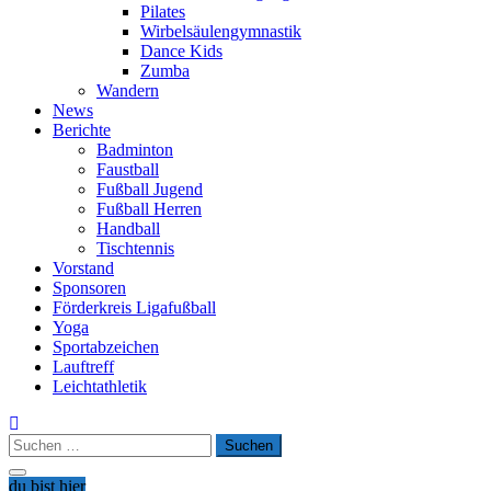
Pilates
Wirbelsäulengymnastik
Dance Kids
Zumba
Wandern
News
Berichte
Badminton
Faustball
Fußball Jugend
Fußball Herren
Handball
Tischtennis
Vorstand
Sponsoren
Förderkreis Ligafußball
Yoga
Sportabzeichen
Lauftreff
Leichtathletik
Suchen
nach:
du bist hier