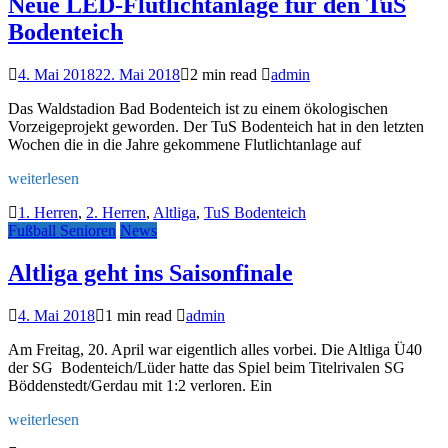
Neue LED-Flutlichtanlage für den TuS
Bodenteich
4. Mai 2018
22. Mai 2018
2 min read
admin
Das Waldstadion Bad Bodenteich ist zu einem ökologischen
Vorzeigeprojekt geworden. Der TuS Bodenteich hat in den letzten
Wochen die in die Jahre gekommene Flutlichtanlage auf
weiterlesen
1. Herren
,
2. Herren
,
Altliga
,
TuS Bodenteich
Fußball Senioren
News
Altliga geht ins Saisonfinale
4. Mai 2018
1 min read
admin
Am Freitag, 20. April war eigentlich alles vorbei. Die Altliga Ü40
der SG Bodenteich/Lüder hatte das Spiel beim Titelrivalen SG
Böddenstedt/Gerdau mit 1:2 verloren. Ein
weiterlesen