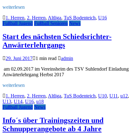
weiterlesen
1. Herren
,
2. Herren
,
Altliga
,
TuS Bodenteich
,
U16
Fußball Jugend
Fußball Senioren
News
Start des nächsten Schiedsrichter-
Anwärterlehrgangs
29. Juni 2017
1 min read
admin
am 02.09.2017 im Vereinsheim des TSV Suhlendorf Einladung
Anwärterlehrgang Herbst 2017
weiterlesen
1. Herren
,
2. Herren
,
Altliga
,
TuS Bodenteich
,
U10
,
U11
,
u12
,
U13
,
U14
,
U16
,
u18
Fußball Jugend
News
Info´s über Trainingszeiten und
Schnupperangebote ab 4 Jahre