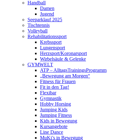
Handball
Damen
Jugend
Seeparklauf 2025
Tischtennis
Volleyball
Rehabilitationssport
Krebssport
Lungensport
Herzsport/Koronarsport
Wirbelsäule & Gelenke
GYMWELT
ATP – AlltagsTrainingsProgramm
„Bewegung am Morgen“
Fitness für Frauen
Fit in den Tag!
Flexibar
Gymnastik
Hobby Horsing
Jumping Kids
Jumping Fitness
Kids in Bewegung
Kursangebote
Line Dance
MuKi’s in Bewegung