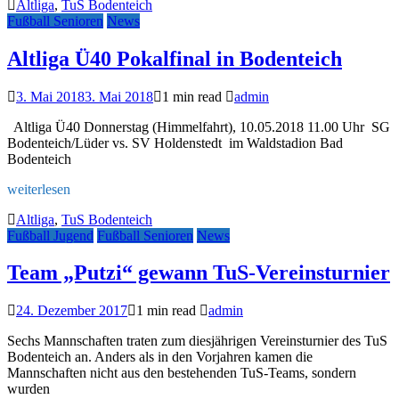
Altliga
,
TuS Bodenteich
Fußball Senioren
News
Altliga Ü40 Pokalfinal in Bodenteich
3. Mai 2018
3. Mai 2018
1 min read
admin
Altliga Ü40 Donnerstag (Himmelfahrt), 10.05.2018 11.00 Uhr SG
Bodenteich/Lüder vs. SV Holdenstedt im Waldstadion Bad
Bodenteich
weiterlesen
Altliga
,
TuS Bodenteich
Fußball Jugend
Fußball Senioren
News
Team „Putzi“ gewann TuS-Vereinsturnier
24. Dezember 2017
1 min read
admin
Sechs Mannschaften traten zum diesjährigen Vereinsturnier des TuS
Bodenteich an. Anders als in den Vorjahren kamen die
Mannschaften nicht aus den bestehenden TuS-Teams, sondern
wurden