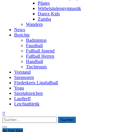
Pilates
Wirbelsäulengymnastik
Dance Kids
Zumba
Wandern
News
Berichte
Badminton
Faustball
Fußball Jugend
Fußball Herren
Handball
Tischtennis
Vorstand
Sponsoren
Förderkreis Ligafußball
Yoga
Sportabzeichen
Lauftreff
Leichtathletik
Suchen
nach:
du bist hier