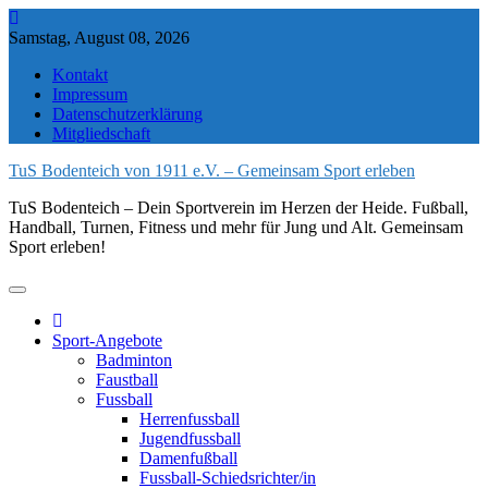
Skip
to
Samstag, August 08, 2026
content
Kontakt
Impressum
Datenschutzerklärung
Mitgliedschaft
TuS Bodenteich von 1911 e.V. – Gemeinsam Sport erleben
TuS Bodenteich – Dein Sportverein im Herzen der Heide. Fußball,
Handball, Turnen, Fitness und mehr für Jung und Alt. Gemeinsam
Sport erleben!
Sport-Angebote
Badminton
Faustball
Fussball
Herrenfussball
Jugendfussball
Damenfußball
Fussball-Schiedsrichter/in