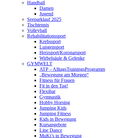
Handball
Damen
Jugend
Seeparklauf 2025
Tischtennis
Volleyball
Rehabilitationssport
Krebssport
Lungensport
Herzsport/Koronarsport
Wirbelsäule & Gelenke
GYMWELT
ATP – AlltagsTrainingsProgramm
„Bewegung am Morgen“
Fitness für Frauen
Fit in den Tag!
Flexibar
Gymnastik
Hobby Horsing
Jumping Kids
Jumping Fitness
Kids in Bewegung
Kursangebote
Line Dance
MuKi’s in Bewegung