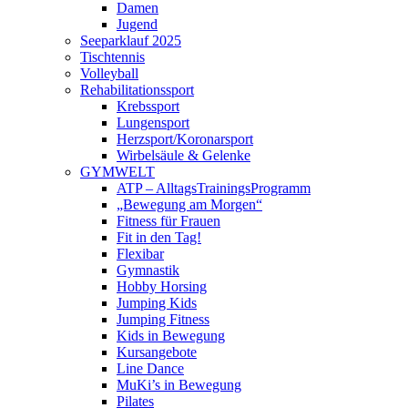
Damen
Jugend
Seeparklauf 2025
Tischtennis
Volleyball
Rehabilitationssport
Krebssport
Lungensport
Herzsport/Koronarsport
Wirbelsäule & Gelenke
GYMWELT
ATP – AlltagsTrainingsProgramm
„Bewegung am Morgen“
Fitness für Frauen
Fit in den Tag!
Flexibar
Gymnastik
Hobby Horsing
Jumping Kids
Jumping Fitness
Kids in Bewegung
Kursangebote
Line Dance
MuKi’s in Bewegung
Pilates