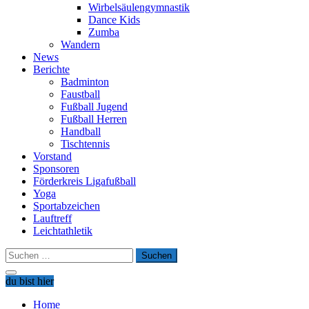
Wirbelsäulengymnastik
Dance Kids
Zumba
Wandern
News
Berichte
Badminton
Faustball
Fußball Jugend
Fußball Herren
Handball
Tischtennis
Vorstand
Sponsoren
Förderkreis Ligafußball
Yoga
Sportabzeichen
Lauftreff
Leichtathletik
Suchen
nach:
du bist hier
Home