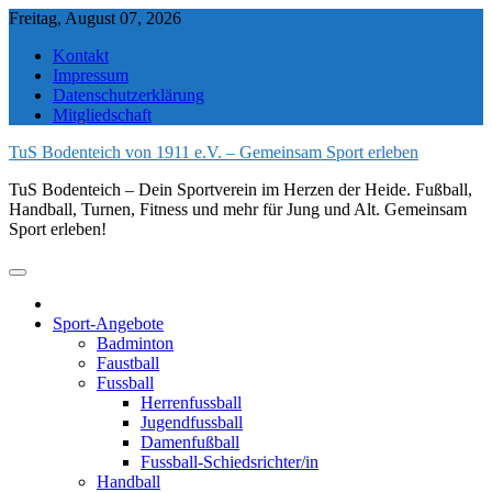
Skip
Freitag, August 07, 2026
to
Kontakt
content
Impressum
Datenschutzerklärung
Mitgliedschaft
TuS Bodenteich von 1911 e.V. – Gemeinsam Sport erleben
TuS Bodenteich – Dein Sportverein im Herzen der Heide. Fußball,
Handball, Turnen, Fitness und mehr für Jung und Alt. Gemeinsam
Sport erleben!
Sport-Angebote
Badminton
Faustball
Fussball
Herrenfussball
Jugendfussball
Damenfußball
Fussball-Schiedsrichter/in
Handball