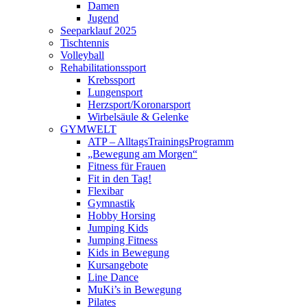
Damen
Jugend
Seeparklauf 2025
Tischtennis
Volleyball
Rehabilitationssport
Krebssport
Lungensport
Herzsport/Koronarsport
Wirbelsäule & Gelenke
GYMWELT
ATP – AlltagsTrainingsProgramm
„Bewegung am Morgen“
Fitness für Frauen
Fit in den Tag!
Flexibar
Gymnastik
Hobby Horsing
Jumping Kids
Jumping Fitness
Kids in Bewegung
Kursangebote
Line Dance
MuKi’s in Bewegung
Pilates