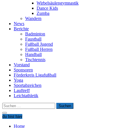
Wirbelsäulengymnastik
Dance Kids
Zumba
Wandern
News
Berichte
Badminton
Faustball
Fußball Jugend
Fußball Herren
Handball
Tischtennis
Vorstand
Sponsoren
Förderkreis Ligafußball
Yoga
Sportabzeichen
Lauftreff
Leichtathletik
Suchen
nach:
du bist hier
Home