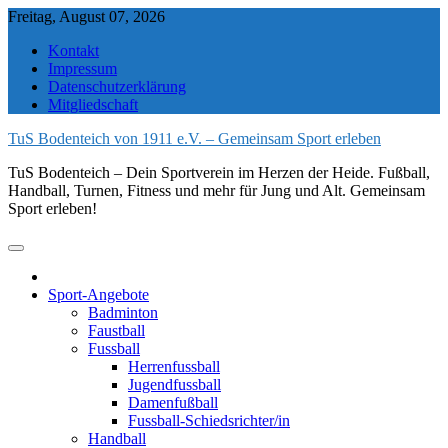
Skip
Freitag, August 07, 2026
to
Kontakt
content
Impressum
Datenschutzerklärung
Mitgliedschaft
TuS Bodenteich von 1911 e.V. – Gemeinsam Sport erleben
TuS Bodenteich – Dein Sportverein im Herzen der Heide. Fußball,
Handball, Turnen, Fitness und mehr für Jung und Alt. Gemeinsam
Sport erleben!
Sport-Angebote
Badminton
Faustball
Fussball
Herrenfussball
Jugendfussball
Damenfußball
Fussball-Schiedsrichter/in
Handball