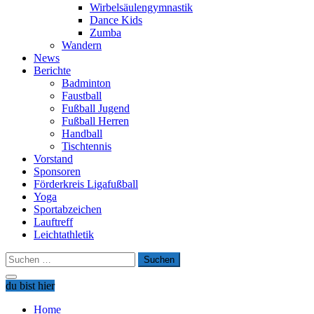
Wirbelsäulengymnastik
Dance Kids
Zumba
Wandern
News
Berichte
Badminton
Faustball
Fußball Jugend
Fußball Herren
Handball
Tischtennis
Vorstand
Sponsoren
Förderkreis Ligafußball
Yoga
Sportabzeichen
Lauftreff
Leichtathletik
Suchen
nach:
du bist hier
Home