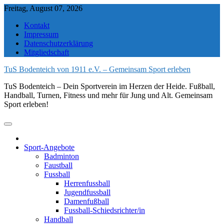
Skip
Freitag, August 07, 2026
to
Kontakt
content
Impressum
Datenschutzerklärung
Mitgliedschaft
TuS Bodenteich von 1911 e.V. – Gemeinsam Sport erleben
TuS Bodenteich – Dein Sportverein im Herzen der Heide. Fußball,
Handball, Turnen, Fitness und mehr für Jung und Alt. Gemeinsam
Sport erleben!
Sport-Angebote
Badminton
Faustball
Fussball
Herrenfussball
Jugendfussball
Damenfußball
Fussball-Schiedsrichter/in
Handball