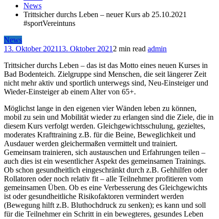
News
Trittsicher durchs Leben – neuer Kurs ab 25.10.2021
#sportVereintuns
News
13. Oktober 2021
13. Oktober 2021
2 min read
admin
Trittsicher durchs Leben – das ist das Motto eines neuen Kurses in
Bad Bodenteich. Zielgruppe sind Menschen, die seit längerer Zeit
nicht mehr aktiv und sportlich unterwegs sind, Neu-Einsteiger und
Wieder-Einsteiger ab einem Alter von 65+.
Möglichst lange in den eigenen vier Wänden leben zu können,
mobil zu sein und Mobilität wieder zu erlangen sind die Ziele, die in
diesem Kurs verfolgt werden. Gleichgewichtsschulung, gezieltes,
moderates Krafttraining z.B. für die Beine, Beweglichkeit und
Ausdauer werden gleichermaßen vermittelt und trainiert.
Gemeinsam trainieren, sich austauschen und Erfahrungen teilen –
auch dies ist ein wesentlicher Aspekt des gemeinsamen Trainings.
Ob schon gesundheitlich eingeschränkt durch z.B. Gehhilfen oder
Rollatoren oder noch relativ fit – alle Teilnehmer profitieren vom
gemeinsamen Üben. Ob es eine Verbesserung des Gleichgewichts
ist oder gesundheitliche Risikofaktoren vermindert werden
(Bewegung hilft z.B. Bluthochdruck zu senken); es kann und soll
für die Teilnehmer ein Schritt in ein bewegteres, gesundes Leben