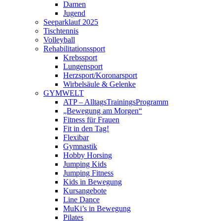
Damen
Jugend
Seeparklauf 2025
Tischtennis
Volleyball
Rehabilitationssport
Krebssport
Lungensport
Herzsport/Koronarsport
Wirbelsäule & Gelenke
GYMWELT
ATP – AlltagsTrainingsProgramm
„Bewegung am Morgen“
Fitness für Frauen
Fit in den Tag!
Flexibar
Gymnastik
Hobby Horsing
Jumping Kids
Jumping Fitness
Kids in Bewegung
Kursangebote
Line Dance
MuKi’s in Bewegung
Pilates