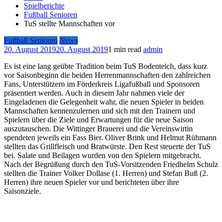
Spielberichte
Fußball Senioren
TuS stellte Mannschaften vor
Fußball Senioren
News
20. August 2019
20. August 2019
1 min read
admin
Es ist eine lang geübte Tradition beim TuS Bodenteich, dass kurz
vor Saisonbeginn die beiden Herrenmannschaften den zahlreichen
Fans, Unterstützern im Förderkreis Ligafußball und Sponsoren
präsentiert werden. Auch in diesem Jahr nahmen viele der
Eingeladenen die Gelegenheit wahr, die neuen Spieler in beiden
Mannschaften kennenzulernen und sich mit den Trainern und
Spielern über die Ziele und Erwartungen für die neue Saison
auszutauschen. Die Wittinger Brauerei und die Vereinswirtin
spendeten jeweils ein Fass Bier. Oliver Brink und Helmut Rühmann
stellten das Grillfleisch und Bratwürste. Den Rest steuerte der TuS
bei. Salate und Beilagen wurden von den Spielern mitgebracht.
Nach der Begrüßung durch den TuS-Vorsitzenden Friedhelm Schulz
stellten die Trainer Volker Dollase (1. Herren) und Stefan Buß (2.
Herren) ihre neuen Spieler vor und berichteten über ihre
Saisonziele.