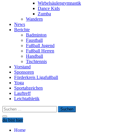
Wirbelsäulengymnastik
Dance Kids
Zumba
Wandern
News
Berichte
Badminton
Faustball
Fußball Jugend
Fußball Herren
Handball
Tischtennis
Vorstand
Sponsoren
Förderkreis Ligafußball
Yoga
Sportabzeichen
Lauftreff
Leichtathletik
Suchen
nach:
du bist hier
Home