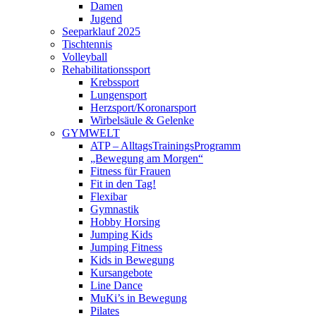
Damen
Jugend
Seeparklauf 2025
Tischtennis
Volleyball
Rehabilitationssport
Krebssport
Lungensport
Herzsport/Koronarsport
Wirbelsäule & Gelenke
GYMWELT
ATP – AlltagsTrainingsProgramm
„Bewegung am Morgen“
Fitness für Frauen
Fit in den Tag!
Flexibar
Gymnastik
Hobby Horsing
Jumping Kids
Jumping Fitness
Kids in Bewegung
Kursangebote
Line Dance
MuKi’s in Bewegung
Pilates