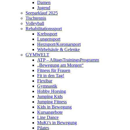
Damen
Jugend
Seeparklauf 2025
Tischtennis
Volleyball
Rehabilitationssport
Krebssport
Lungensport
Herzsport/Koronarsport
Wirbelsäule & Gelenke
GYMWELT
ATP – AlltagsTrainingsProgramm
„Bewegung am Morgen“
Fitness für Frauen
Fit in den Tag!
Flexibar
Gymnastik
Hobby Horsing
Jumping Kids
Jumping Fitness
Kids in Bewegung
Kursangebote
Line Dance
MuKi’s in Bewegung
Pilates