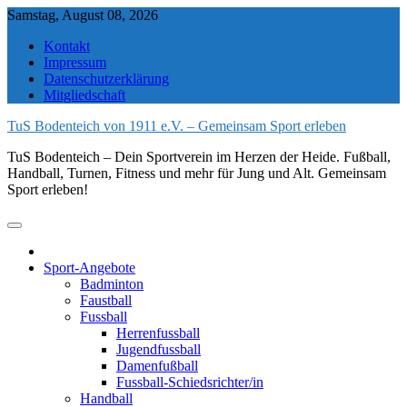
Skip
Samstag, August 08, 2026
to
Kontakt
content
Impressum
Datenschutzerklärung
Mitgliedschaft
TuS Bodenteich von 1911 e.V. – Gemeinsam Sport erleben
TuS Bodenteich – Dein Sportverein im Herzen der Heide. Fußball,
Handball, Turnen, Fitness und mehr für Jung und Alt. Gemeinsam
Sport erleben!
Sport-Angebote
Badminton
Faustball
Fussball
Herrenfussball
Jugendfussball
Damenfußball
Fussball-Schiedsrichter/in
Handball