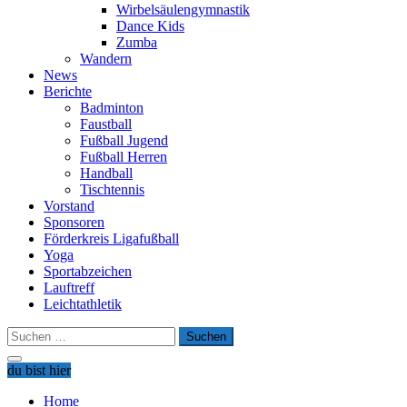
Wirbelsäulengymnastik
Dance Kids
Zumba
Wandern
News
Berichte
Badminton
Faustball
Fußball Jugend
Fußball Herren
Handball
Tischtennis
Vorstand
Sponsoren
Förderkreis Ligafußball
Yoga
Sportabzeichen
Lauftreff
Leichtathletik
Suchen
nach:
du bist hier
Home