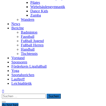
Pilates
Wirbelsäulengymnastik
Dance Kids
Zumba
Wandern
News
Berichte
Badminton
Faustball
Fußball Jugend
Fußball Herren
Handball
Tischtennis
Vorstand
Sponsoren
Förderkreis Ligafußball
Yoga
Sportabzeichen
Lauftreff
Leichtathletik
Suchen
nach:
du bist hier