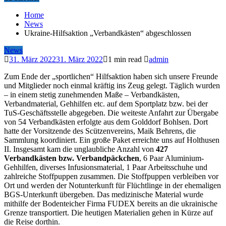
Home
News
Ukraine-Hilfsaktion „Verbandkästen“ abgeschlossen
News
31. März 2022
31. März 2022
1 min read
admin
Zum Ende der „sportlichen“ Hilfsaktion haben sich unsere Freunde
und Mitglieder noch einmal kräftig ins Zeug gelegt. Täglich wurden
– in einem stetig zunehmenden Maße – Verbandkästen,
Verbandmaterial, Gehhilfen etc. auf dem Sportplatz bzw. bei der
TuS-Geschäftsstelle abgegeben. Die weiteste Anfahrt zur Übergabe
von 54 Verbandkästen erfolgte aus dem Golddorf Bohlsen. Dort
hatte der Vorsitzende des Scützenvereins, Maik Behrens, die
Sammlung koordiniert. Ein große Paket erreichte uns auf Holthusen
II. Insgesamt kam die unglaubliche Anzahl von
427
Verbandkästen bzw. Verbandpäckchen
, 6 Paar Aluminium-
Gehhilfen, diverses Infusionsmaterial, 1 Paar Arbeitsschuhe und
zahlreiche Stoffpuppen zusammen. Die Stoffpuppen verbleiben vor
Ort und werden der Notunterkunft für Flüchtlinge in der ehemaligen
BGS-Unterkunft übergeben. Das medizinische Material wurde
mithilfe der Bodenteicher Firma FUDEX bereits an die ukrainische
Grenze transportiert. Die heutigen Materialien gehen in Kürze auf
die Reise dorthin.