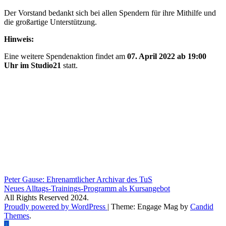
Der Vorstand bedankt sich bei allen Spendern für ihre Mithilfe und
die großartige Unterstützung.
Hinweis:
Eine weitere Spendenaktion findet am
07. April 2022 ab 19:00
Uhr im Studio21
statt.
Beitragsnavigation
Peter Gause: Ehrenamtlicher Archivar des TuS
Neues Alltags-Trainings-Programm als Kursangebot
All Rights Reserved 2024.
Proudly powered by WordPress
|
Theme: Engage Mag by
Candid
Themes
.