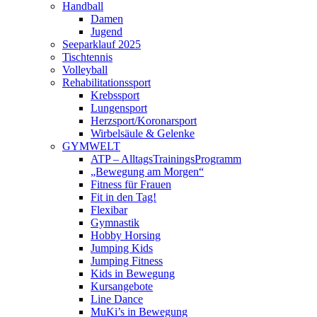
Handball
Damen
Jugend
Seeparklauf 2025
Tischtennis
Volleyball
Rehabilitationssport
Krebssport
Lungensport
Herzsport/Koronarsport
Wirbelsäule & Gelenke
GYMWELT
ATP – AlltagsTrainingsProgramm
„Bewegung am Morgen“
Fitness für Frauen
Fit in den Tag!
Flexibar
Gymnastik
Hobby Horsing
Jumping Kids
Jumping Fitness
Kids in Bewegung
Kursangebote
Line Dance
MuKi’s in Bewegung