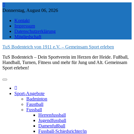
Skip
to
Donnerstag, August 06, 2026
content
Kontakt
Impressum
Datenschutzerklärung
Mitgliedschaft
TuS Bodenteich von 1911 e.V. – Gemeinsam Sport erleben
TuS Bodenteich – Dein Sportverein im Herzen der Heide. Fußball,
Handball, Turnen, Fitness und mehr für Jung und Alt. Gemeinsam
Sport erleben!
Sport-Angebote
Badminton
Faustball
Fussball
Herrenfussball
Jugendfussball
Damenfußball
Fussball-Schiedsrichter/in