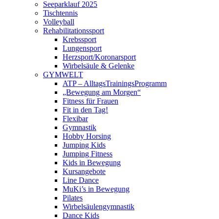
Seeparklauf 2025
Tischtennis
Volleyball
Rehabilitationssport
Krebssport
Lungensport
Herzsport/Koronarsport
Wirbelsäule & Gelenke
GYMWELT
ATP – AlltagsTrainingsProgramm
„Bewegung am Morgen“
Fitness für Frauen
Fit in den Tag!
Flexibar
Gymnastik
Hobby Horsing
Jumping Kids
Jumping Fitness
Kids in Bewegung
Kursangebote
Line Dance
MuKi’s in Bewegung
Pilates
Wirbelsäulengymnastik
Dance Kids