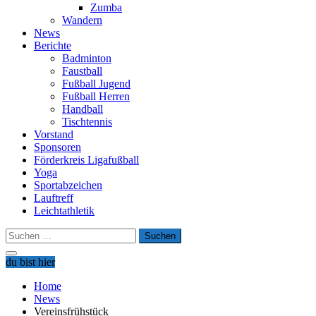
Zumba
Wandern
News
Berichte
Badminton
Faustball
Fußball Jugend
Fußball Herren
Handball
Tischtennis
Vorstand
Sponsoren
Förderkreis Ligafußball
Yoga
Sportabzeichen
Lauftreff
Leichtathletik
Suchen
nach:
du bist hier
Home
News
Vereinsfrühstück