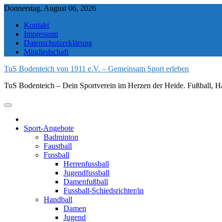
Skip
Donnerstag, August 06, 2026
to
Kontakt
content
Impressum
Datenschutzerklärung
Mitgliedschaft
TuS Bodenteich von 1911 e.V. – Gemeinsam Sport erleben
TuS Bodenteich – Dein Sportverein im Herzen der Heide. Fußball, Ha
Sport-Angebote
Badminton
Faustball
Fussball
Herrenfussball
Jugendfussball
Damenfußball
Fussball-Schiedsrichter/in
Handball
Damen
Jugend