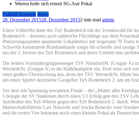
Wieren holte sich erneut SG-Aue Pokal
Fußball Senioren
News
28. Dezember 2015
28. Dezember 2015
2 min read
admin
Einen Volltreffer hatte der TuS Bodenteich mit der Terminwahl für da
Bodenteich – darunter auch zahlreiche Flüchtlinge aus dem Notaufnah
Platzierungsspielen spannende Lokalderbys mit insgesamt 76 Toren in
Schwerin konstruierte Rundumbande sorgte für schnelle und rassige 
aus der 2. Herren des TuS Bodenteich und deren Umfeld eine perfekt
Die beiden Vorrundengruppensieger TSV Niendorf/H. (Gruppe A) un
Wrestedt/St. (Gruppe A) in die Halbfinalspiele ein. Dort setze sich z
einer großen Überraschung aus, denn der TSV Wrestedt/St. führte lange
um einen Spieler dezimierte Gastgeber TuS Bodenteich 2. um am Ende
Vor dem mit Spannung erwarteten Finale – der „Mutter aller Kreislig
5 belegte der SV Stadensen durch einen 5:1 Erfolg gen den TSV Lehm
Spielkultur des TuS Wieren gegen den TuS Bodenteich 2. durch. Wier
Mannschaftsführern Lars Narawitz und Joscha Benecke vom Vorsitzend
und die ersten Vier bekamen noch einen kleinen Pokal als Dauersc