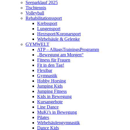
Seeparklauf 2025
Tischtennis
Volleyball
Rehabilitationssport
Krebssport
Lungensport
Herzsport/Koronarsport
Wirbelsäule & Gelenke
GYMWELT
ATP – AlltagsTrainingsProgramm
„Bewegung am Morgen“
Fitness für Frauen
Fit in den Tag!
Flexibar
Gymnastik
Hobby Horsing
Jumping Kids
Jumping Fitness
Kids in Bewegung
Kursangebote
Line Dance
MuKi’s in Bewegung
Pilates
Wirbelsäulengymnastik
Dance Kids