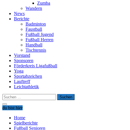
Zumba
Wandern
News
Berichte
Badminton
Faustball
Fußball Jugend
Fußball Herren
Handball
Tischtennis
Vorstand
Sponsoren
Förderkreis Ligafußball
Yoga
Sportabzeichen
Lauftreff
Leichtathletik
Suchen
nach:
du bist hier
Home
Spielberichte
Fußball Senioren