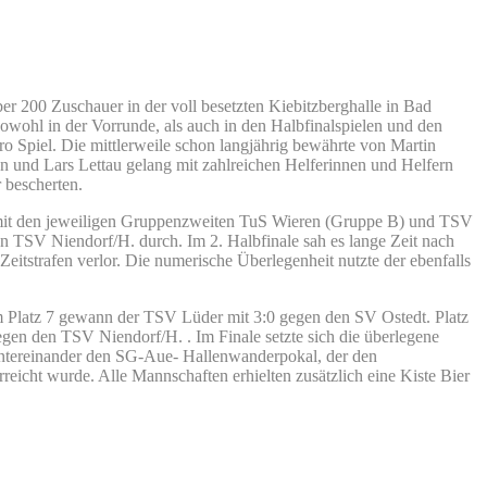
er 200 Zuschauer in der voll besetzten Kiebitzberghalle in Bad
owohl in der Vorrunde, als auch in den Halbfinalspielen und den
o Spiel. Die mittlerweile schon langjährig bewährte von Martin
n und Lars Lettau gelang mit zahlreichen Helferinnen und Helfern
 bescherten.
mit den jeweiligen Gruppenzweiten TuS Wieren (Gruppe B) und TSV
ren TSV Niendorf/H. durch. Im 2. Halbfinale sah es lange Zeit nach
Zeitstrafen verlor. Die numerische Überlegenheit nutzte der ebenfalls
 um Platz 7 gewann der TSV Lüder mit 3:0 gegen den SV Ostedt. Platz
gen den TSV Niendorf/H. . Im Finale setzte sich die überlegene
hintereinander den SG-Aue- Hallenwanderpokal, der den
icht wurde. Alle Mannschaften erhielten zusätzlich eine Kiste Bier