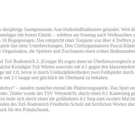
s diesjährige Samtgemeinde-Aue-Hallenfußballturnier gelandet. Weit üb
melager mit freiem Eintritt – erlebten am Sonntag nach Weihnachten s
 18 Begegnungen. Das entspricht einer Torquote von über 4 Treffern pr
Spiele fast ohne Unterbrechungen. Den Cheforganisatoren Pascal Kläde
e Organisation, die Spielern und Zuschauern einen echten Budenzauber
d TuS Bodenteich 2. (Gruppe B) zogen dann im Überkreuzvergleich 
unächst Kreisligist TuS Wieren souverän mit 4:1 gegen den klassentiefe
 mit 1:0, bevor er durch Undiszipliniertheiten zwei Feldspieler durch 
 mit 2:1 knapp und glücklich die Oberhand zu behalten.
aderbys“ – standen zunächst einmal die Platzierungsspiele. Das Spiel
ke. Dritter wurde der TSV Wrestedt/St. durch einen 6:1 Kantersieg ge
en holte sich durch einen nie gefährdeten 4:1 Sieg zum zweiten Mal 
en des TuS Bodenteich Friedhelm Schulz mit herzlichen Worten überre
hmuck für den Pokalschrank.