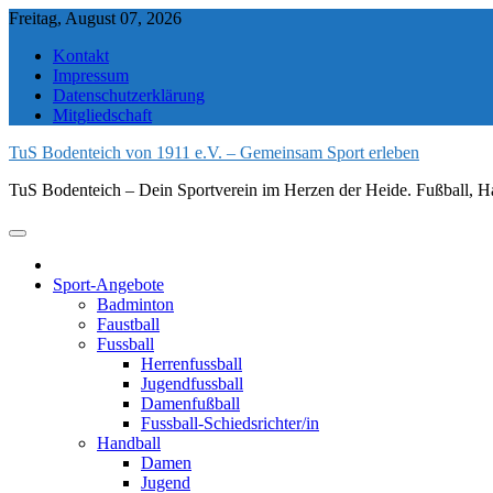
Skip
Freitag, August 07, 2026
to
Kontakt
content
Impressum
Datenschutzerklärung
Mitgliedschaft
TuS Bodenteich von 1911 e.V. – Gemeinsam Sport erleben
TuS Bodenteich – Dein Sportverein im Herzen der Heide. Fußball, Ha
Sport-Angebote
Badminton
Faustball
Fussball
Herrenfussball
Jugendfussball
Damenfußball
Fussball-Schiedsrichter/in
Handball
Damen
Jugend