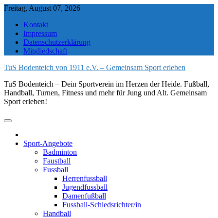
Skip
Freitag, August 07, 2026
to
Kontakt
content
Impressum
Datenschutzerklärung
Mitgliedschaft
TuS Bodenteich von 1911 e.V. – Gemeinsam Sport erleben
TuS Bodenteich – Dein Sportverein im Herzen der Heide. Fußball,
Handball, Turnen, Fitness und mehr für Jung und Alt. Gemeinsam
Sport erleben!
Sport-Angebote
Badminton
Faustball
Fussball
Herrenfussball
Jugendfussball
Damenfußball
Fussball-Schiedsrichter/in
Handball