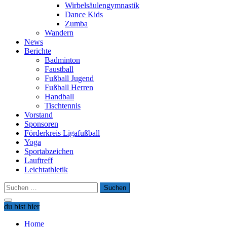
Wirbelsäulengymnastik
Dance Kids
Zumba
Wandern
News
Berichte
Badminton
Faustball
Fußball Jugend
Fußball Herren
Handball
Tischtennis
Vorstand
Sponsoren
Förderkreis Ligafußball
Yoga
Sportabzeichen
Lauftreff
Leichtathletik
Suchen
nach:
du bist hier
Home