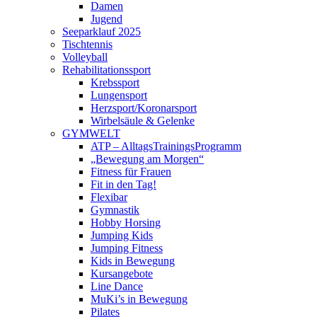
Damen
Jugend
Seeparklauf 2025
Tischtennis
Volleyball
Rehabilitationssport
Krebssport
Lungensport
Herzsport/Koronarsport
Wirbelsäule & Gelenke
GYMWELT
ATP – AlltagsTrainingsProgramm
„Bewegung am Morgen“
Fitness für Frauen
Fit in den Tag!
Flexibar
Gymnastik
Hobby Horsing
Jumping Kids
Jumping Fitness
Kids in Bewegung
Kursangebote
Line Dance
MuKi’s in Bewegung
Pilates