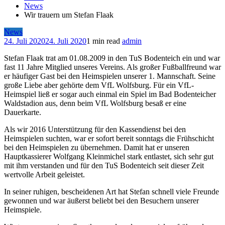
News
Wir trauern um Stefan Flaak
News
24. Juli 2020
24. Juli 2020
1 min read
admin
Stefan Flaak trat am 01.08.2009 in den TuS Bodenteich ein und war
fast 11 Jahre Mitglied unseres Vereins. Als großer Fußballfreund war
er häufiger Gast bei den Heimspielen unserer 1. Mannschaft. Seine
große Liebe aber gehörte dem VfL Wolfsburg. Für ein VfL-
Heimspiel ließ er sogar auch einmal ein Spiel im Bad Bodenteicher
Waldstadion aus, denn beim VfL Wolfsburg besaß er eine
Dauerkarte.
Als wir 2016 Unterstützung für den Kassendienst bei den
Heimspielen suchten, war er sofort bereit sonntags die Frühschicht
bei den Heimspielen zu übernehmen. Damit hat er unseren
Hauptkassierer Wolfgang Kleinmichel stark entlastet, sich sehr gut
mit ihm verstanden und für den TuS Bodenteich seit dieser Zeit
wertvolle Arbeit geleistet.
In seiner ruhigen, bescheidenen Art hat Stefan schnell viele Freunde
gewonnen und war äußerst beliebt bei den Besuchern unserer
Heimspiele.