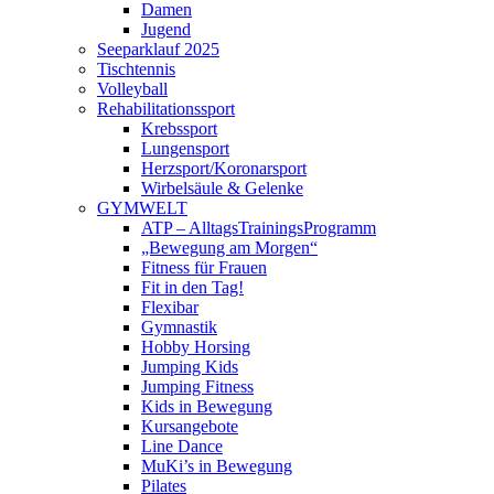
Damen
Jugend
Seeparklauf 2025
Tischtennis
Volleyball
Rehabilitationssport
Krebssport
Lungensport
Herzsport/Koronarsport
Wirbelsäule & Gelenke
GYMWELT
ATP – AlltagsTrainingsProgramm
„Bewegung am Morgen“
Fitness für Frauen
Fit in den Tag!
Flexibar
Gymnastik
Hobby Horsing
Jumping Kids
Jumping Fitness
Kids in Bewegung
Kursangebote
Line Dance
MuKi’s in Bewegung
Pilates