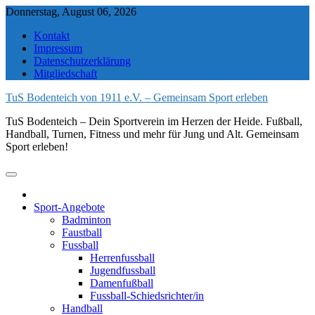
Skip
Donnerstag, August 06, 2026
to
Kontakt
content
Impressum
Datenschutzerklärung
Mitgliedschaft
TuS Bodenteich von 1911 e.V. – Gemeinsam Sport erleben
TuS Bodenteich – Dein Sportverein im Herzen der Heide. Fußball,
Handball, Turnen, Fitness und mehr für Jung und Alt. Gemeinsam
Sport erleben!
Sport-Angebote
Badminton
Faustball
Fussball
Herrenfussball
Jugendfussball
Damenfußball
Fussball-Schiedsrichter/in
Handball