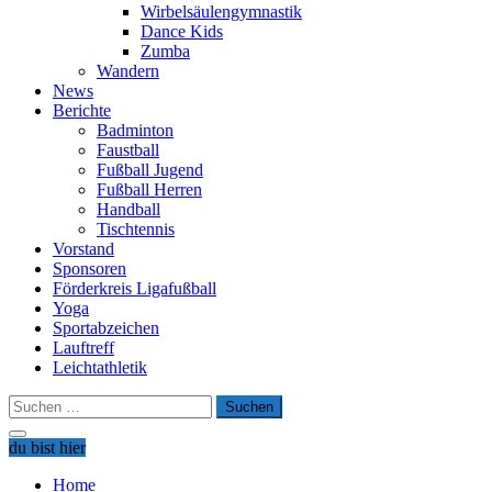
Wirbelsäulengymnastik
Dance Kids
Zumba
Wandern
News
Berichte
Badminton
Faustball
Fußball Jugend
Fußball Herren
Handball
Tischtennis
Vorstand
Sponsoren
Förderkreis Ligafußball
Yoga
Sportabzeichen
Lauftreff
Leichtathletik
Suchen
nach:
du bist hier
Home