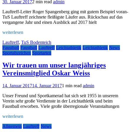
30. Januar 2017
2 min read
admin
Lauftreff-Leiter Roger Spangenberg ging mit gutem Beispiel voran-
TuS Lauftreff zeichnete fleißigste Läufer aus. Rückschau auf das
vergangene Jahr und einen Ausblick auf 2017 hielt
weiterlesen
Lauftreff
,
TuS Bodenteich
Faustball
Faustball
Lauftreff
Leichtathletik
Leichtathletik
News
Sportabzeichen
Sportarten
Wir trauen um unser langjähriges
Vereinsmitglied Oskar Weiss
14. Januar 2017
14. Januar 2017
1 min read
admin
Unser Freund und Sportkamerad hat sich seit 1955 in unserem
Verein sehr große Verdienste in der Leichtathletik und beim
Faustball erworben. Viele große überregionale Veranstaltungen
weiterlesen
Allgemein
Lauftreff
News