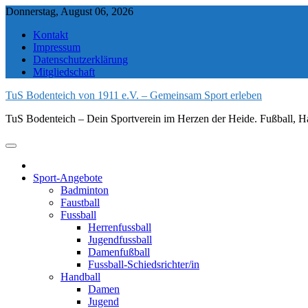
Skip
Donnerstag, August 06, 2026
to
Kontakt
content
Impressum
Datenschutzerklärung
Mitgliedschaft
TuS Bodenteich von 1911 e.V. – Gemeinsam Sport erleben
TuS Bodenteich – Dein Sportverein im Herzen der Heide. Fußball, Ha
Sport-Angebote
Badminton
Faustball
Fussball
Herrenfussball
Jugendfussball
Damenfußball
Fussball-Schiedsrichter/in
Handball
Damen
Jugend