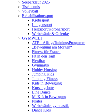
Seeparklauf 2025
Tischtennis
Volleyball
Rehabilitationssport
Krebssport
Lungensport
Herzsport/Koronarsport
Wirbelsäule & Gelenke
GYMWELT
ATP – AlltagsTrainingsProgramm
„Bewegung am Morgen“
Fitness für Frauen
Fit in den Tag!
Flexibar
Gymnastik
Hobby Horsing
Jumping Kids
Jumping Fitness
Kids in Bewegung
Kursangebote
Line Dance
MuKi’s in Bewegung
Pilates
Wirbelsäulengymnastik
Dance Kids