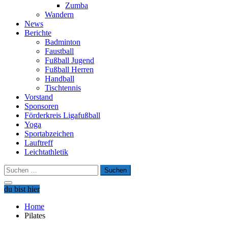
Zumba
Wandern
News
Berichte
Badminton
Faustball
Fußball Jugend
Fußball Herren
Handball
Tischtennis
Vorstand
Sponsoren
Förderkreis Ligafußball
Yoga
Sportabzeichen
Lauftreff
Leichtathletik
Suchen
nach:
du bist hier
Home
Pilates