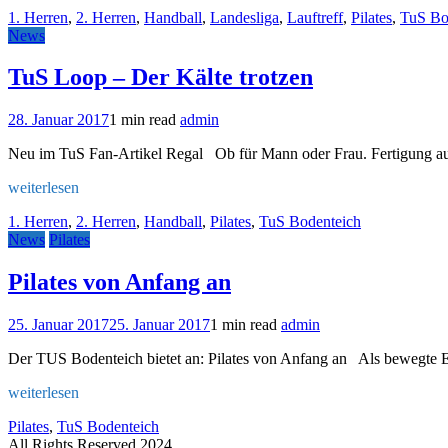
1. Herren
,
2. Herren
,
Handball
,
Landesliga
,
Lauftreff
,
Pilates
,
TuS Bo
News
TuS Loop – Der Kälte trotzen
28. Januar 2017
1 min read
admin
Neu im TuS Fan-Artikel Regal Ob für Mann oder Frau. Fertigung au
weiterlesen
1. Herren
,
2. Herren
,
Handball
,
Pilates
,
TuS Bodenteich
News
Pilates
Pilates von Anfang an
25. Januar 2017
25. Januar 2017
1 min read
admin
Der TUS Bodenteich bietet an: Pilates von Anfang an Als bewegte Ent
weiterlesen
Pilates
,
TuS Bodenteich
All Rights Reserved 2024.